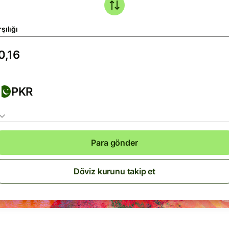
şılığı
PKR
Para gönder
Döviz kurunu takip et