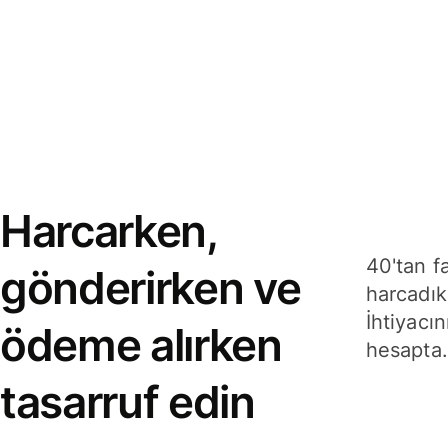
Harcarken,
40'tan f
gönderirken ve
harcadık
İhtiyacın
ödeme alırken
hesapta.
tasarruf edin