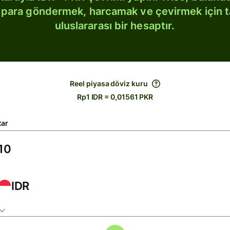
bi para göndermek, harcamak ve çevirmek için 
uluslararası bir hesaptır.
Reel piyasa döviz kuru
Rp1 IDR = 0,01561 PKR
tar
IDR