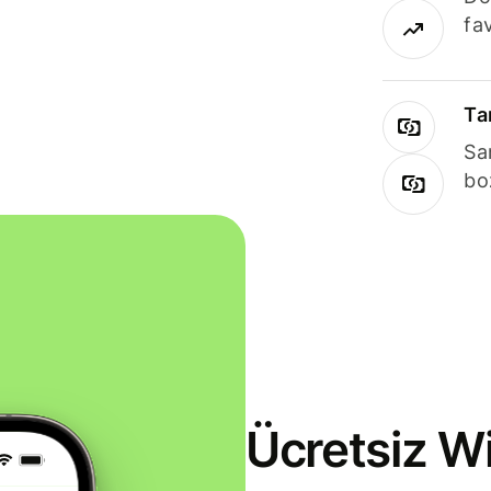
fav
Ta
Sa
bo
Ücretsiz Wi