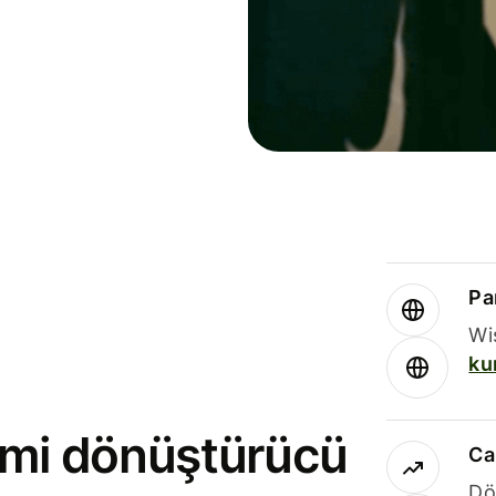
Par
Wi
ku
rimi dönüştürücü
Ca
Dö