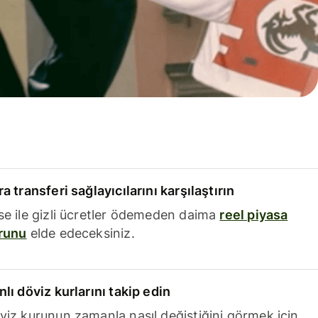
a transferi sağlayıcılarını karşılaştırın
se ile gizli ücretler ödemeden daima
reel piyasa
runu
elde edeceksiniz.
nlı döviz kurlarını takip edin
viz kurunun zamanla nasıl değiştiğini görmek için