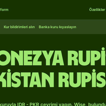
tform
Özellikler
Kur bildirimleri alın
Banka kuru kıyaslayın
onezya rup
kistan rupis
kuruyla IDR - PKR çevrimi yapın. Wise, bulund