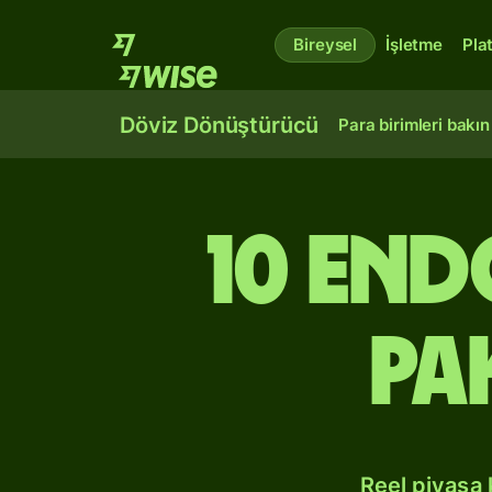
Bireysel
İşletme
Pla
Döviz Dönüştürücü
Para birimleri bakın
10 End
Pa
Reel piyasa 