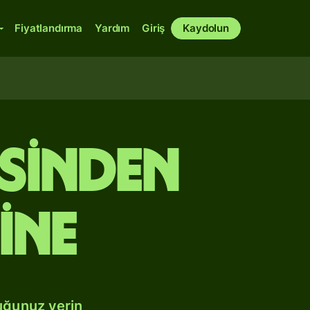
Fiyatlandırma
Yardım
Giriş
Kaydolun
isinden
ine
uğunuz yerin