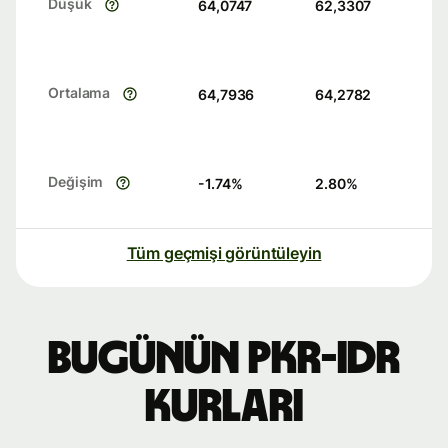
Düşük
64,0747
62,3307
Ortalama
64,7936
64,2782
Değişim
-1.74
%
2.80
%
Tüm geçmişi görüntüleyin
Bugünün PKR-IDR
kurları