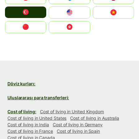
Türkiye
United States
Vietnam
中国
中國香港特別行政區
Döviz kurları:
Uluslararası para transferleri:
Cost of living:
Cost of living in United Kingdom
Cost of living in United States
Cost of living in Australia
Cost of living in India
Cost of living in Germany
Cost of living in France
Cost of living in Spain
Cost of living in Canada