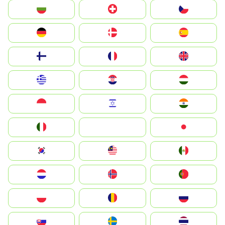
България
Switzerland
Czechia
Deutschland
Denmark
España
Suomi
France
United Kingdom
Greece
Hrvatska
Magyarország
Indonesia
Israel
India
Italia
JA
Japan
South Korea
Malay
Mexico
Nederland
Norge
Portugal
Polska
România
Россия
Slovensko
Ruoŧŧa
ไทย