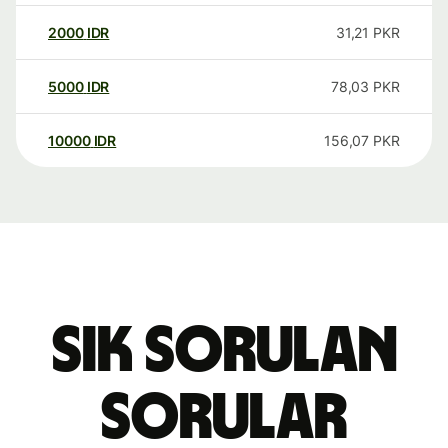
2000
IDR
31,21
PKR
5000
IDR
78,03
PKR
10000
IDR
156,07
PKR
Sık sorulan
sorular