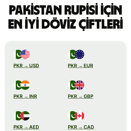
Pakistan rupisi için
en iyi döviz çiftleri
PKR → USD
PKR → EUR
PKR → INR
PKR → GBP
PKR → AED
PKR → CAD