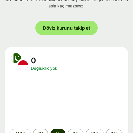
asla kaçırmazsınız.
Döviz kurunu takip et
0
Değişiklik yok
Zaman