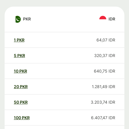
PKR
IDR
1
PKR
64,07
IDR
5
PKR
320,37
IDR
10
PKR
640,75
IDR
20
PKR
1.281,49
IDR
50
PKR
3.203,74
IDR
100
PKR
6.407,47
IDR