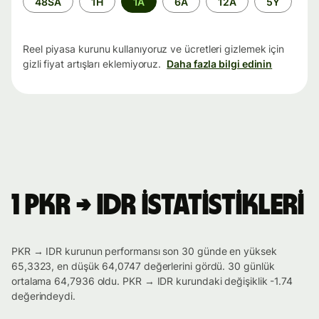
48SA
1H
1A
6A
12A
5Y
aralığı
Reel piyasa kurunu kullanıyoruz ve ücretleri gizlemek için
gizli fiyat artışları eklemiyoruz.
Daha fazla bilgi edinin
1 PKR → IDR istatistikleri
PKR → IDR kurunun performansı son 30 günde en yüksek
65,3323, en düşük 64,0747 değerlerini gördü. 30 günlük
ortalama 64,7936 oldu. PKR → IDR kurundaki değişiklik -1.74
değerindeydi.