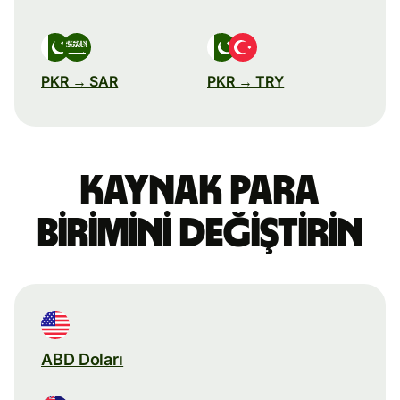
PKR → SAR
PKR → TRY
Kaynak para
birimini değiştirin
ABD Doları