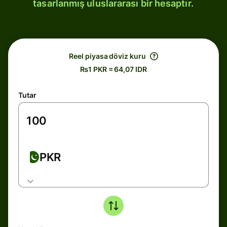
tasarlanmış uluslararası bir hesaptır.
Reel piyasa döviz kuru
₨1 PKR = 64,07 IDR
Tutar
PKR