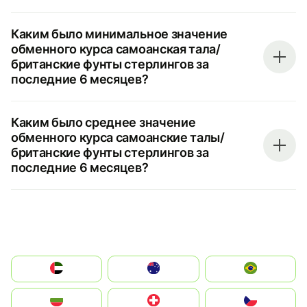
Каким было минимальное значение
обменного курса самоанская тала/
британские фунты стерлингов за
последние 6 месяцев?
Каким было среднее значение
обменного курса самоанские талы/
британские фунты стерлингов за
последние 6 месяцев?
الإمارات العربية المتحدة
Australia
Brazil
България
Switzerland
Czechia