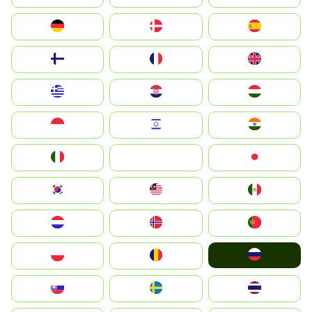
Deutschland
Denmark
España
Suomi
France
United Kingdom
Greece
Hrvatska
Magyarország
Indonesia
Israel
India
Italia
JA
Japan
South Korea
Malay
Mexico
Nederland
Norge
Portugal
Россия
Polska
România
Slovensko
Ruoŧŧa
ไทย