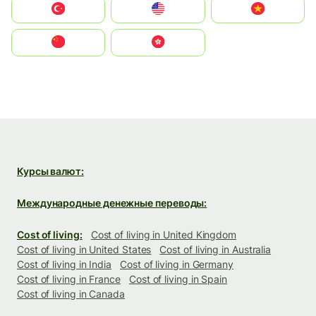
Türkiye
United States
Vietnam
中国
中國香港特別行政區
Курсы валют:
Международные денежные переводы:
Cost of living:
Cost of living in United Kingdom
Cost of living in United States
Cost of living in Australia
Cost of living in India
Cost of living in Germany
Cost of living in France
Cost of living in Spain
Cost of living in Canada