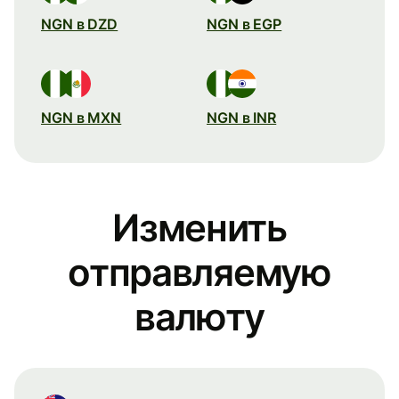
NGN в DZD
NGN в EGP
NGN в MXN
NGN в INR
Изменить
отправляемую
валюту