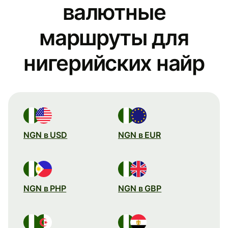
валютные
маршруты для
нигерийских найр
NGN в USD
NGN в EUR
NGN в PHP
NGN в GBP