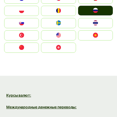
Россия
Polska
România
Slovensko
Ruoŧŧa
ไทย
Türkiye
United States
Vietnam
中国
中國香港特別行政區
Курсы валют:
Международные денежные переводы: