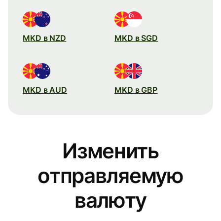
MKD в NZD
MKD в SGD
MKD в AUD
MKD в GBP
Изменить
отправляемую
валюту