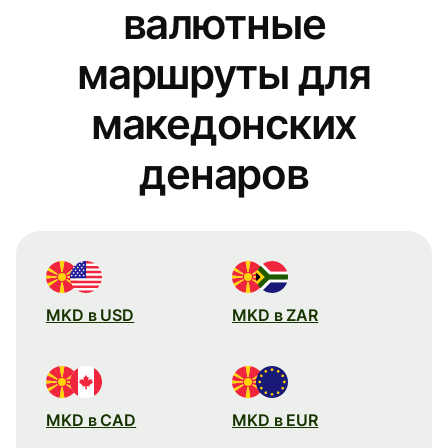
валютные
маршруты для
македонских
денаров
MKD в USD
MKD в ZAR
MKD в CAD
MKD в EUR