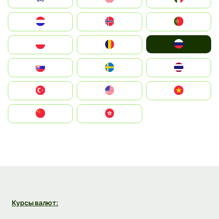
Nederland
Norge
Portugal
Россия
Polska
România
Slovensko
Ruoŧŧa
ไทย
Türkiye
United States
Vietnam
中国
中國香港特別行政區
Курсы валют: