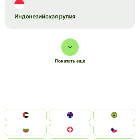
Индонезийская рупия
Показать еще
الإمارات العربية المتحدة
Australia
Brazil
България
Switzerland
Czechia