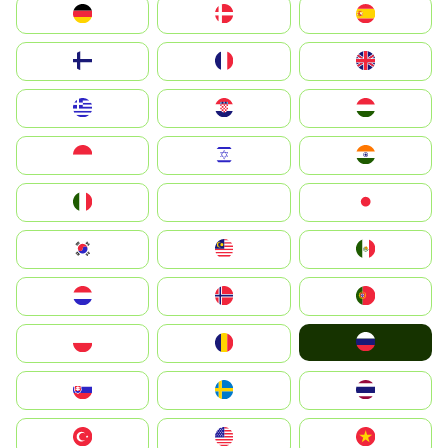
Deutschland
Denmark
España
Suomi
France
United Kingdom
Greece
Hrvatska
Magyarország
Indonesia
Israel
India
Italia
JA
Japan
South Korea
Malay
Mexico
Nederland
Norge
Portugal
Россия
Polska
România
Slovensko
Ruoŧŧa
ไทย
Türkiye
United States
Vietnam