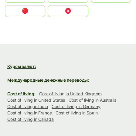
中国
中國香港特別行政區
Курсы валют:
Международные денежные переводы:
Cost of living:
Cost of living in United Kingdom
Cost of living in United States
Cost of living in Australia
Cost of living in India
Cost of living in Germany
Cost of living in France
Cost of living in Spain
Cost of living in Canada