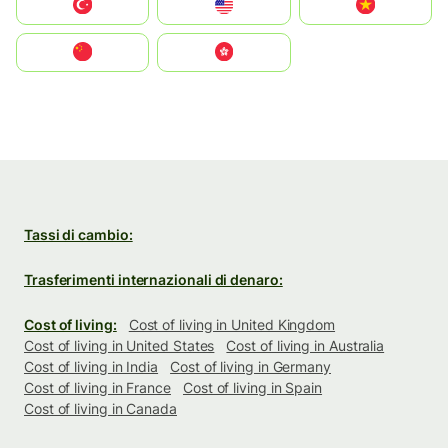
Türkiye
United States
Vietnam
中国
中國香港特別行政區
Tassi di cambio:
Trasferimenti internazionali di denaro:
Cost of living:
Cost of living in United Kingdom
Cost of living in United States
Cost of living in Australia
Cost of living in India
Cost of living in Germany
Cost of living in France
Cost of living in Spain
Cost of living in Canada