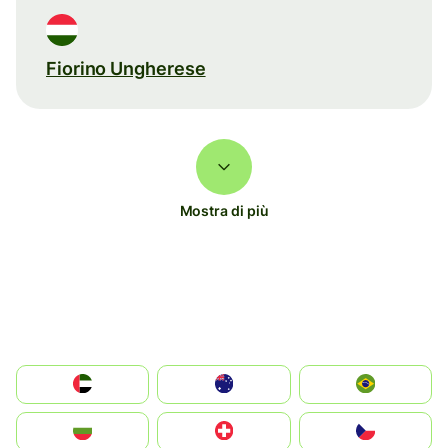
Fiorino Ungherese
Mostra di più
الإمارات العربية المتحدة
Australia
Brazil
България
Switzerland
Czechia