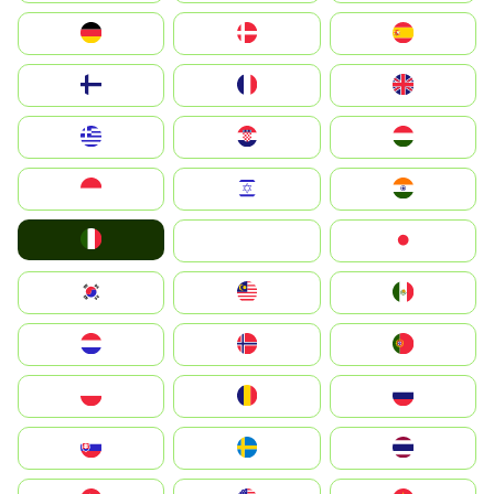
Deutschland
Denmark
España
Suomi
France
United Kingdom
Greece
Hrvatska
Magyarország
Indonesia
Israel
India
Italia
JA
Japan
South Korea
Malay
Mexico
Nederland
Norge
Portugal
Polska
România
Россия
Slovensko
Ruoŧŧa
ไทย