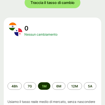
Traccia il tasso di cambio
0
Nessun cambiamento
Periodo
48h
7G
1M
6M
12M
5A
di
tempo
Usiamo il tasso reale medio di mercato, senza nascondere