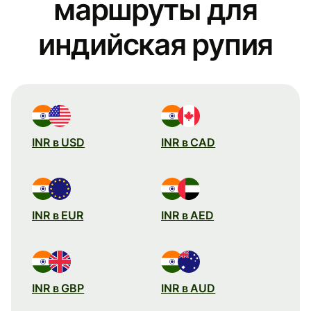
маршруты для
индийская рупия
INR в USD
INR в CAD
INR в EUR
INR в AED
INR в GBP
INR в AUD