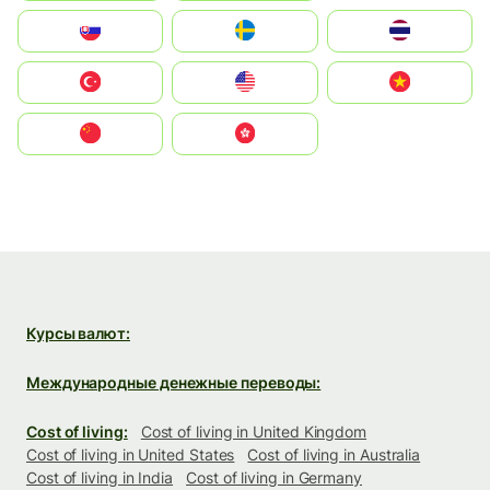
Slovensko
Ruoŧŧa
ไทย
Türkiye
United States
Vietnam
中国
中國香港特別行政區
Курсы валют:
Международные денежные переводы:
Cost of living:
Cost of living in United Kingdom
Cost of living in United States
Cost of living in Australia
Cost of living in India
Cost of living in Germany