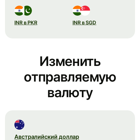
INR в PKR
INR в SGD
Изменить
отправляемую
валюту
Австралийский доллар