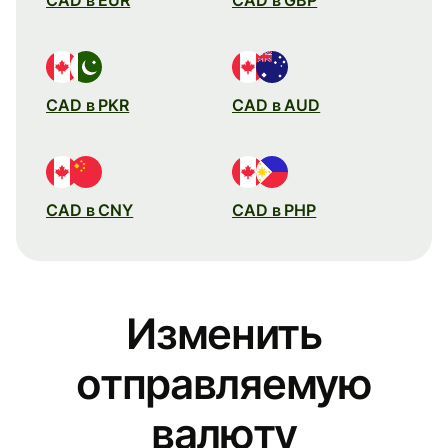
CAD в PKR
CAD в AUD
CAD в CNY
CAD в PHP
Изменить
отправляемую
валюту