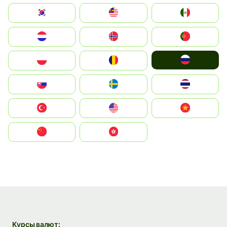
South Korea
Malay
Mexico
Nederland
Norge
Portugal
Россия
Polska
România
Slovensko
Ruoŧŧa
ไทย
Türkiye
United States
Vietnam
中国
中國香港特別行政區
Курсы валют: