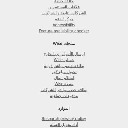
حالة الخدمة
علاقات المستثمرين
الشركات التابعة والشراكات
مركز الدعم
Accessibility
Feature availability checker
منتجات Wise
إرسال الأموال إلى الخارج
حساب Wise
بطاقة خصم مباشر دولية
تحويل مبلغ كبير
استلام المال
منصة Wise
بطاقة خصم مباشر للشركات
مدفوعات جماعية
الموارد
Research privacy policy
أداة تحويل العملة