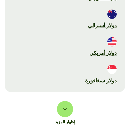
دولار أسترالي
دولار أمريكي
دولار سنغافورة
إظهار المزيد