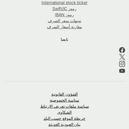
International stock ticker
رموز Swift/IC
رموز IBAN
تنبيهات سعر الصرف
مقارنة أسعار الصرف
تابعنا
الشؤون القانونية
سياسة الخصوصية
سياسة ملفات تعريف الارتباط
الشكاوى
خريطة الموقع حسب البلد
بيان العبودية الحديثة