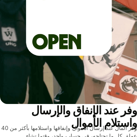
ر عند الإنفاق والإرسال
ستلام الأموال
وفّر المال عند إرسال الأموال وإنفاقها واستلامها بأكثر من 40
لة. كل ما تحتاجه، في حساب واحد، وقتما تشاء.