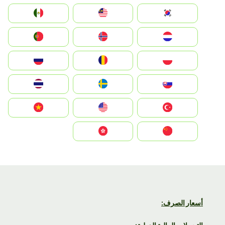
South Korea
Malay
Mexico
Nederland
Norge
Portugal
Polska
România
Россия
Slovensko
Ruoŧŧa
ไทย
Türkiye
United States
Vietnam
中国
中國香港特別行政區
أسعار الصرف: