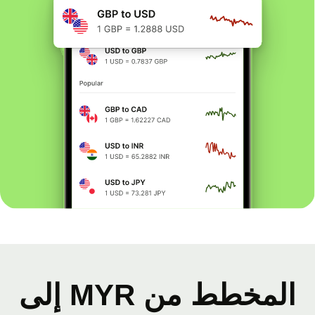
المخطط من MYR إلى