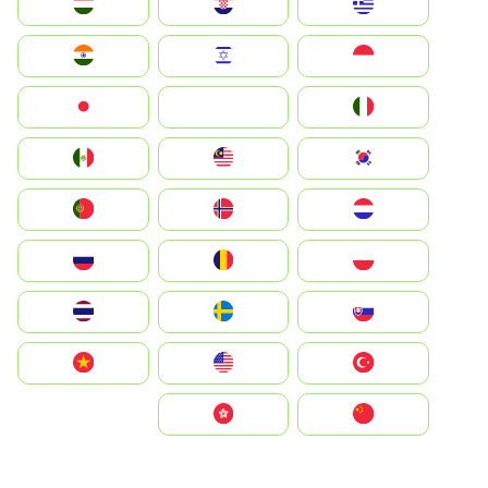
Greece
Hrvatska
Magyarország
Indonesia
Israel
India
Italia
JA
Japan
South Korea
Malay
Mexico
Nederland
Norge
Portugal
Polska
România
Россия
Slovensko
Ruoŧŧa
ไทย
Türkiye
United States
Vietnam
中国
中國香港特別行政區