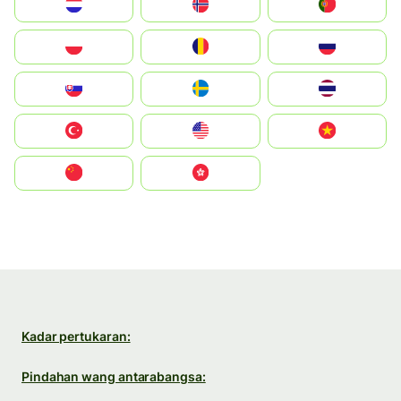
Nederland
Norge
Portugal
Polska
România
Россия
Slovensko
Ruoŧŧa
ไทย
Türkiye
United States
Vietnam
中国
中國香港特別行政區
Kadar pertukaran:
Pindahan wang antarabangsa: