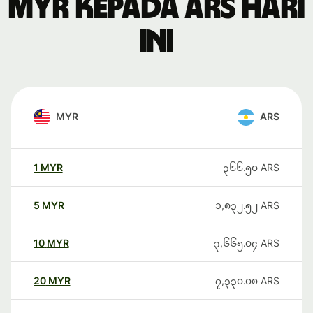
MYR kepada ARS hari
ini
MYR
ARS
1
MYR
၃၆၆.၅၀
ARS
5
MYR
၁,၈၃၂.၅၂
ARS
10
MYR
၃,၆၆၅.၀၄
ARS
20
MYR
၇,၃၃၀.၀၈
ARS