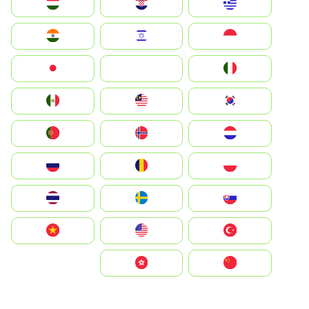
Greece
Hrvatska
Magyarország
Indonesia
Israel
India
Italia
JA
Japan
South Korea
Malay
Mexico
Nederland
Norge
Portugal
Polska
România
Россия
Slovensko
Ruoŧŧa
ไทย
Türkiye
United States
Vietnam
中国
中國香港特別行政區