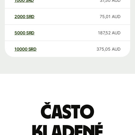
1000
SRD
37,50
AUD
2000
SRD
75,01
AUD
5000
SRD
187,52
AUD
10000
SRD
375,05
AUD
Často
kladené