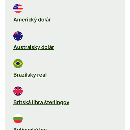
Americký dolár
Austrálsky dolár
Brazílsky real
Britská libra šterlingov
Bulharský lev