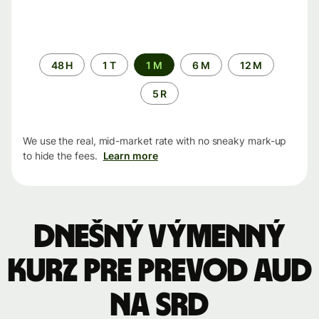
Time
48 H
1 T
1 M
6 M
12 M
period
5 R
We use the real, mid-market rate with no sneaky mark-up
to hide the fees.
Learn more
Dnešný výmenný
kurz pre prevod AUD
na SRD