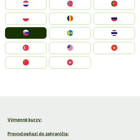
Nederland
Norge
Portugal
Polska
România
Россия
Slovensko
Ruoŧŧa
ไทย
Türkiye
United States
Vietnam
中国
中國香港特別行政區
Výmenné kurzy:
Prevod peňazí do zahraničia: