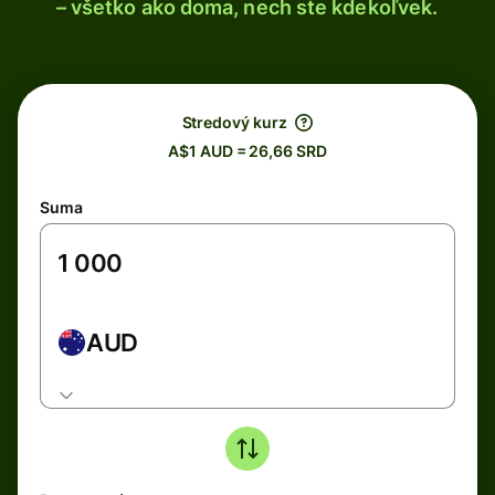
– všetko ako doma, nech ste kdekoľvek.
Stredový kurz
A$1 AUD = 26,66 SRD
Suma
AUD