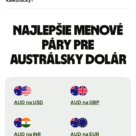
Najlepšie menové
páry pre
Austrálsky dolár
AUD na USD
AUD na GBP
AUD na INR
AUD na EUR