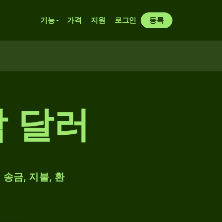
기능
가격
지원
로그인
등록
남 달러
송금, 지불, 환