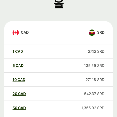
율
CAD
SRD
1
CAD
27.12
SRD
5
CAD
135.59
SRD
10
CAD
271.18
SRD
20
CAD
542.37
SRD
50
CAD
1,355.92
SRD