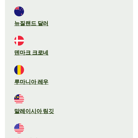
뉴질랜드 달러
덴마크 크로네
루마니아 레우
말레이시아 링깃