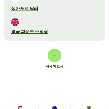
싱가포르 달러
영국 파운드 스털링
자세히 표시
الإمارات العربية المتحدة
Australia
Brazil