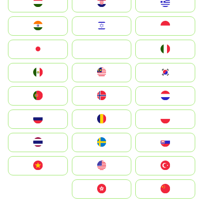
Greece
Hrvatska
Magyarország
Indonesia
Israel
India
Italia
JA
Japan
South Korea
Malay
Mexico
Nederland
Norge
Portugal
Polska
România
Россия
Slovensko
Ruoŧŧa
ไทย
Türkiye
United States
Vietnam
中国
中國香港特別行政區