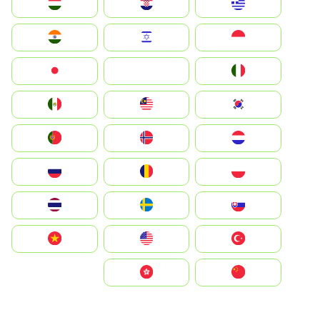
Greece
Hrvatska
Magyarország
Indonesia
Israel
India
Italia
JA
Japan
South Korea
Malay
Mexico
Nederland
Norge
Portugal
Polska
România
Россия
Slovensko
Ruoŧŧa
ไทย
Türkiye
United States
Vietnam
中国
中國香港特別行政區