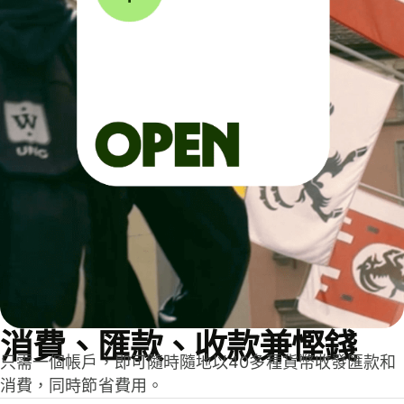
消費、匯款、收款兼慳錢
只需一個帳戶，即可隨時隨地以40多種貨幣收發匯款和
消費，同時節省費用。