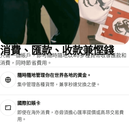
消費、匯款、收款兼慳錢
只需一個帳戶，即可隨時隨地以40多種貨幣收發匯款和
消費，同時節省費用。
隨時隨地管理你在世界各地的資金。
集中管理各種貨幣，兼享秒速兌換之便。
國際扣賬卡
即使在海外消費，亦毋須擔心匯率提價或高昂交易費
用。