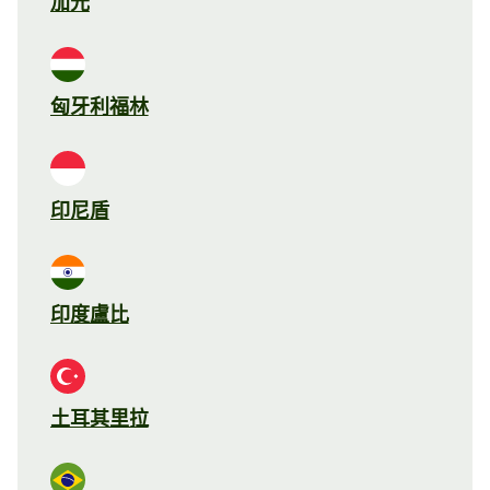
加元
匈牙利福林
印尼盾
印度盧比
土耳其里拉