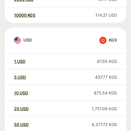
10000
KGS
114.21
USD
USD
KGS
1
USD
87.55
KGS
5
USD
437.77
KGS
10
USD
875.54
KGS
20
USD
1,751.09
KGS
50
USD
4,377.72
KGS