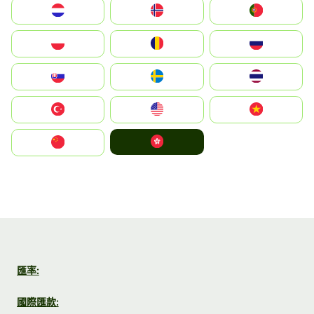
Nederland
Norge
Portugal
Polska
România
Россия
Slovensko
Ruoŧŧa
ไทย
Türkiye
United States
Vietnam
中國香港特別行政區
中国
匯率:
國際匯款: