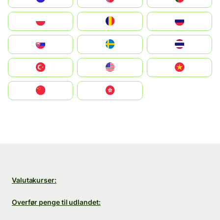
Polska
România
Россия
Slovensko
Ruoŧŧa
ไทย
Türkiye
United States
Vietnam
中国
中國香港特別行政區
Valutakurser:
Overfør penge til udlandet: