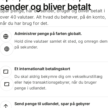
sender og bliver betalt
Spar penge, når du sender, bruger og bliver betalt i
over 40 valutaer. Alt hvad du behøver, på én konto,
når du har brug for det.
Administrer penge på farten globalt.
Hold dine valutaer samlet ét sted, og omregn dem
på sekunder.
Et internationalt betalingskort
Du skal aldrig bekymre dig om vekselkurstillæg
eller høje transaktionsgebyrer, når du bruger
penge i udlandet.
Send penge til udlandet, spar på gebyrer