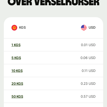
over vekselkurser
KGS
USD
1
KGS
0.01
USD
5
KGS
0.06
USD
10
KGS
0.11
USD
20
KGS
0.23
USD
50
KGS
0.57
USD