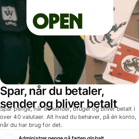
Spar, når du betaler,
sender og bliver betalt
Spar penge, når du sender, bruger og bliver betalt i
over 40 valutaer. Alt hvad du behøver, på én konto,
når du har brug for det.
Administrer penge på farten globalt.