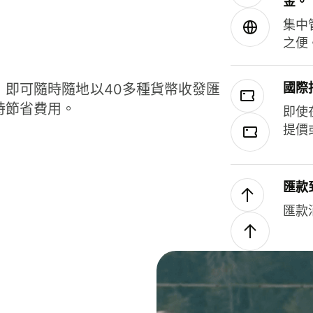
金。
集中
之便
國際
，即可隨時隨地以40多種貨幣收發匯
時節省費用。
即使
提價
匯款
匯款