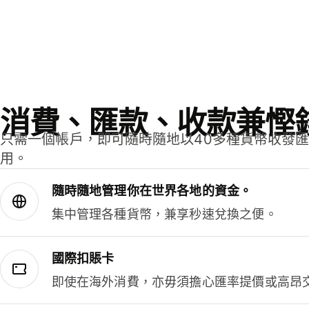
消費、匯款、收款兼慳
只需一個帳戶，即可隨時隨地以40多種貨幣收發
用。
隨時隨地管理你在世界各地的資金。
集中管理各種貨幣，兼享秒速兌換之便。
國際扣賬卡
即使在海外消費，亦毋須擔心匯率提價或高昂