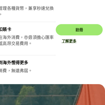
管理各種貨幣，兼享秒速兌換
。
扣賬卡
註冊
在海外消費，亦毋須擔心匯率
了解更多
或高昂交易費用。
到海外慳得更多
消費，無遠弗屆。