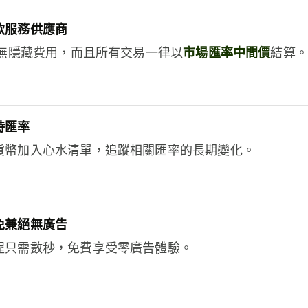
款服務供應商
e絕無隱藏費用，而且所有交易一律以
市場匯率中間價
結算。
時匯率
貨幣加入心水清單，追蹤相關匯率的長期變化。
免兼絕無廣告
程只需數秒，免費享受零廣告體驗。