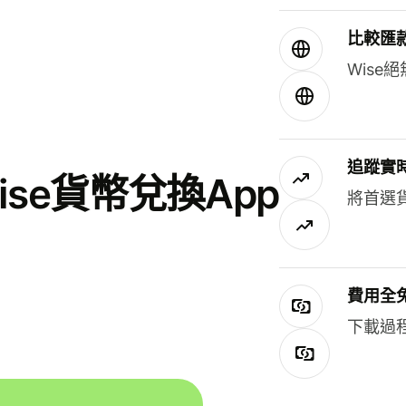
比較匯
Wis
追蹤實
se貨幣兌換App
將首選
費用全
下載過