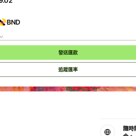
BND
發送匯款
追蹤匯率
隨時