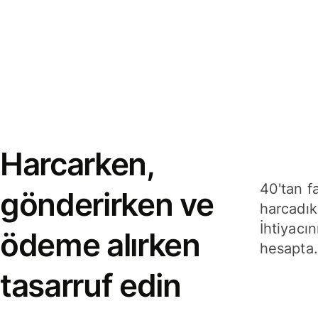
Harcarken,
40'tan f
gönderirken ve
harcadık
İhtiyacın
ödeme alırken
hesapta.
tasarruf edin