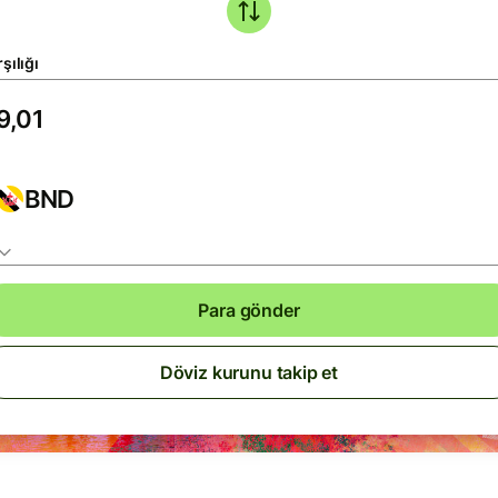
şılığı
BND
Para gönder
Döviz kurunu takip et