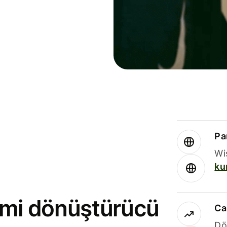
Par
Wi
ku
rimi dönüştürücü
Ca
Dö