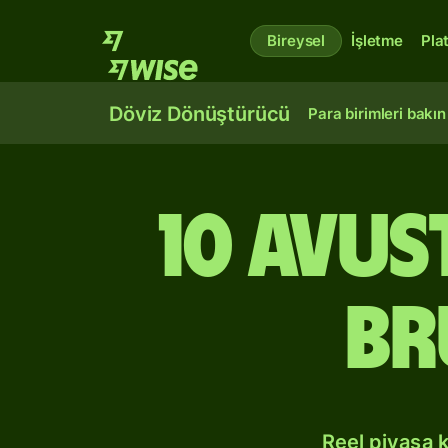
Bireysel
İşletme
Pla
Döviz Dönüştürücü
Para birimleri bakın
10 Avu
Br
Reel piyasa 