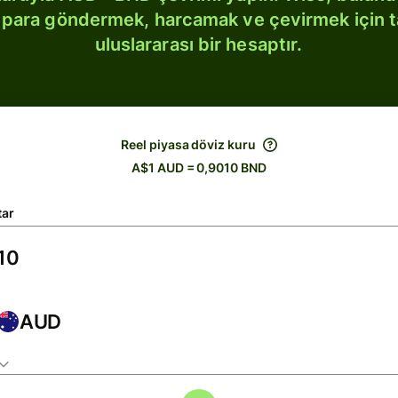
bi para göndermek, harcamak ve çevirmek için 
uluslararası bir hesaptır.
Reel piyasa döviz kuru
A$1 AUD = 0,9010 BND
tar
AUD