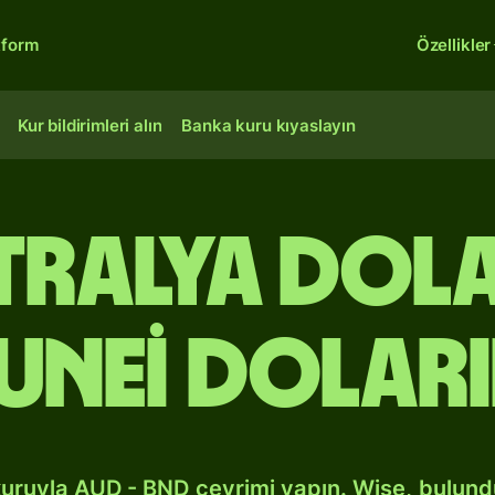
tform
Özellikler
Kur bildirimleri alın
Banka kuru kıyaslayın
stralya dol
unei dolar
kuruyla AUD - BND çevrimi yapın. Wise, bulun