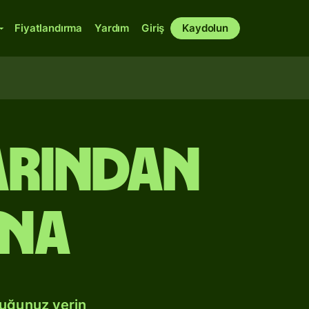
Fiyatlandırma
Yardım
Giriş
Kaydolun
arından
ına
duğunuz yerin