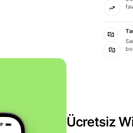
fav
Ta
Sa
bo
Ücretsiz Wi