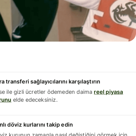
a transferi sağlayıcılarını karşılaştırın
se ile gizli ücretler ödemeden daima
reel piyasa
runu
elde edeceksiniz.
nlı döviz kurlarını takip edin
viz kurunun zamanla nasıl değiştiğini görmek için