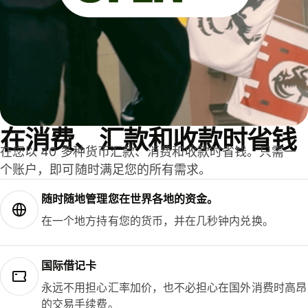
在消费、汇款和收款时省钱
在您以 40 多种货币汇款、消费和收款时省钱。只需一
个账户，即可随时满足您的所有需求。
随时随地管理您在世界各地的资金。
在一个地方持有您的货币，并在几秒钟内兑换。
国际借记卡
永远不用担心汇率加价，也不必担心在国外消费时高昂
的交易手续费。