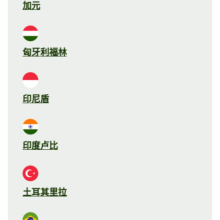
加元
匈牙利福林
印尼盾
印度卢比
土耳其里拉