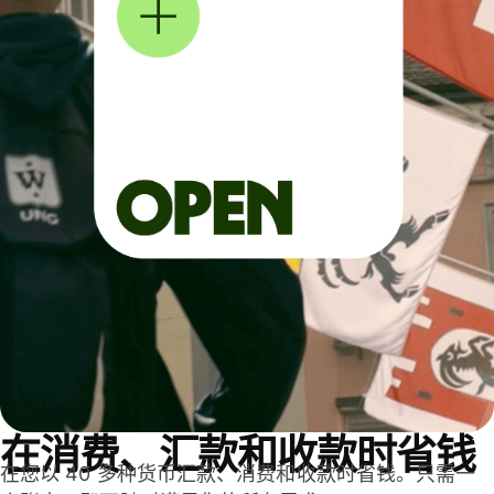
在消费、汇款和收款时省钱
在您以 40 多种货币汇款、消费和收款时省钱。只需一