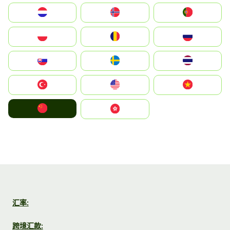
Nederland
Norge
Portugal
Polska
România
Россия
Slovensko
Ruoŧŧa
ไทย
Türkiye
United States
Vietnam
中国
中國香港特別行政區
汇率:
跨境汇款: