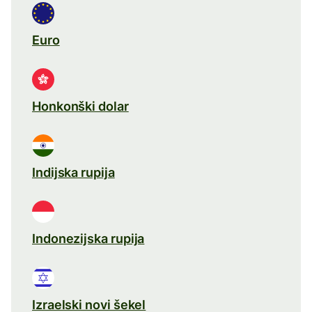
Euro
Honkonški dolar
Indijska rupija
Indonezijska rupija
Izraelski novi šekel