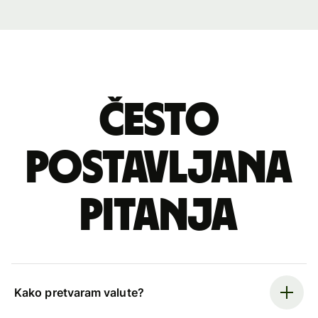
Često
postavljana
pitanja
Kako pretvaram valute?