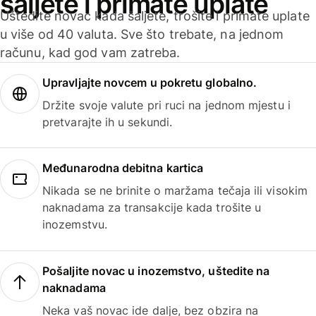
šaljete i primate uplate
Uštedite novac kada šaljete, trošite i primate uplate
u više od 40 valuta. Sve što trebate, na jednom
računu, kad god vam zatreba.
Upravljajte novcem u pokretu globalno.
Držite svoje valute pri ruci na jednom mjestu i
pretvarajte ih u sekundi.
Međunarodna debitna kartica
Nikada se ne brinite o maržama tečaja ili visokim
naknadama za transakcije kada trošite u
inozemstvu.
Pošaljite novac u inozemstvo, uštedite na
naknadama
Neka vaš novac ide dalje, bez obzira na