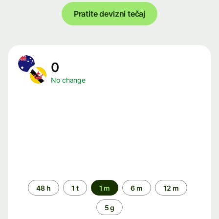
Pratite devizni tečaj
0
No change
Time
48 h
1 t
1 m
6 m
12 m
period
5 g