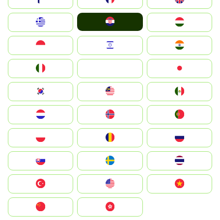
Hrvatska
Greece
Magyarország
Indonesia
Israel
India
Italia
JA
Japan
South Korea
Malay
Mexico
Nederland
Norge
Portugal
Polska
România
Россия
Slovensko
Ruoŧŧa
ไทย
Türkiye
United States
Vietnam
中国
中國香港特別行政區