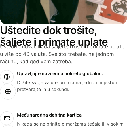
Uštedite dok trošite,
šaljete i primate uplate
Uštedite novac kada šaljete, trošite i primate uplate
u više od 40 valuta. Sve što trebate, na jednom
računu, kad god vam zatreba.
Upravljajte novcem u pokretu globalno.
Držite svoje valute pri ruci na jednom mjestu i
pretvarajte ih u sekundi.
Međunarodna debitna kartica
Nikada se ne brinite o maržama tečaja ili visokim