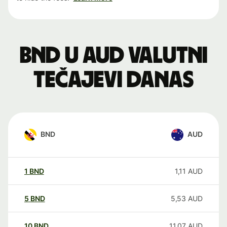
BND u AUD valutni
tečajevi danas
BND
AUD
1
BND
1,11
AUD
5
BND
5,53
AUD
10
BND
11,07
AUD