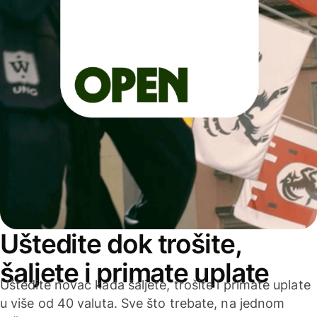
Uštedite dok trošite,
šaljete i primate uplate
Uštedite novac kada šaljete, trošite i primate uplate
u više od 40 valuta. Sve što trebate, na jednom