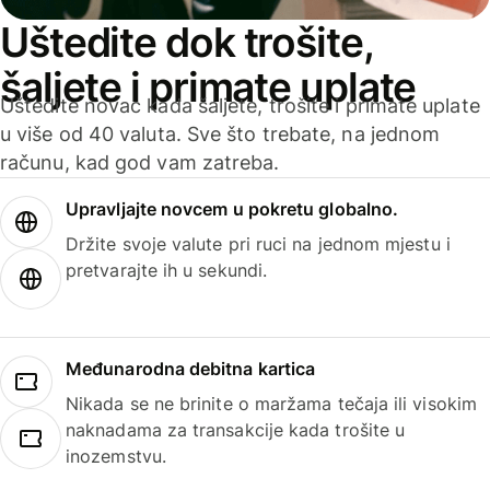
Uštedite dok trošite,
šaljete i primate uplate
Uštedite novac kada šaljete, trošite i primate uplate
u više od 40 valuta. Sve što trebate, na jednom
računu, kad god vam zatreba.
Upravljajte novcem u pokretu globalno.
Držite svoje valute pri ruci na jednom mjestu i
pretvarajte ih u sekundi.
Međunarodna debitna kartica
Nikada se ne brinite o maržama tečaja ili visokim
naknadama za transakcije kada trošite u
inozemstvu.