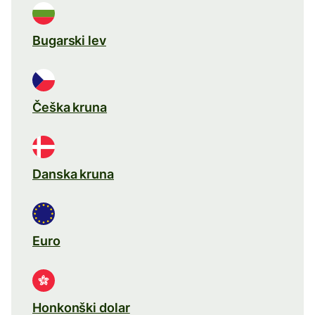
Bugarski lev
Češka kruna
Danska kruna
Euro
Honkonški dolar