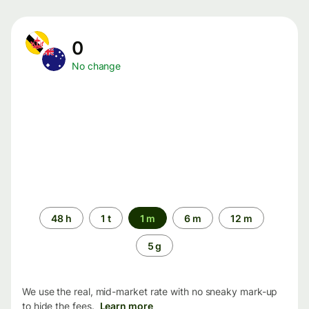
0
No change
Time
48 h
1 t
1 m
6 m
12 m
period
5 g
We use the real, mid-market rate with no sneaky mark-up
to hide the fees.
Learn more