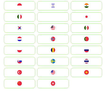
Indonesia
Israel
India
Italia
JA
Japan
South Korea
Malay
Mexico
Nederland
Norge
Portugal
Polska
România
Россия
Slovensko
Ruoŧŧa
ไทย
Türkiye
United States
Vietnam
中国
中國香港特別行政區