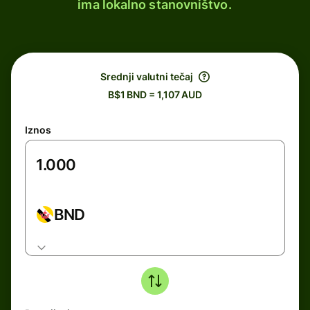
ima lokalno stanovništvo.
Srednji valutni tečaj
B$1 BND = 1,107 AUD
Iznos
BND