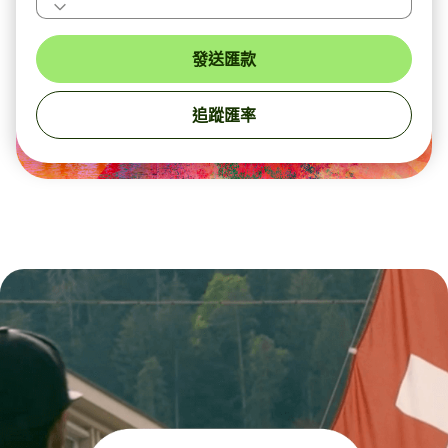
發送匯款
追蹤匯率