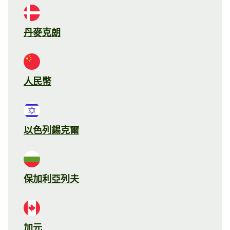
丹麥克朗
人民幣
以色列錫克爾
保加利亞列夫
加元