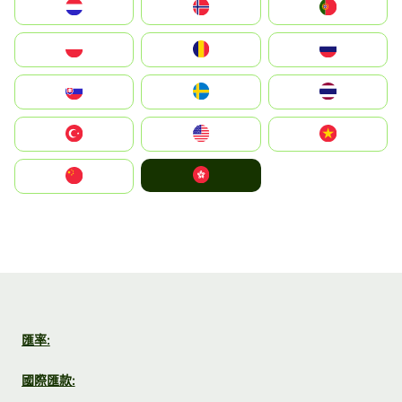
Nederland
Norge
Portugal
Polska
România
Россия
Slovensko
Ruoŧŧa
ไทย
Türkiye
United States
Vietnam
中國香港特別行政區
中国
匯率:
國際匯款: