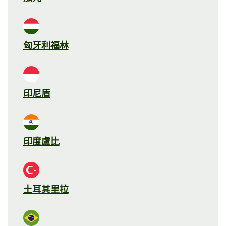
匈牙利福林
印尼盾
印度盧比
土耳其里拉