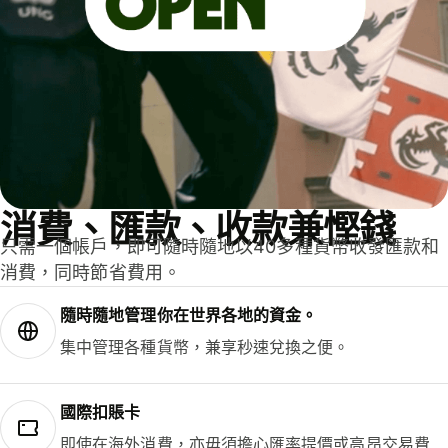
消費、匯款、收款兼慳錢
只需一個帳戶，即可隨時隨地以40多種貨幣收發匯款和
消費，同時節省費用。
隨時隨地管理你在世界各地的資金。
集中管理各種貨幣，兼享秒速兌換之便。
國際扣賬卡
即使在海外消費，亦毋須擔心匯率提價或高昂交易費