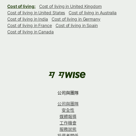
Cost of living:
Cost of living in United Kingdom
Cost of living in United States
Cost of living in Australia
Cost of living in India
Cost of living in Germany
Cost of living in France
Cost of living in Spain
Cost of living in Canada
公司與團隊
公司與團隊
安全性
媒體報導
工作機會
服務狀態
投資者關係