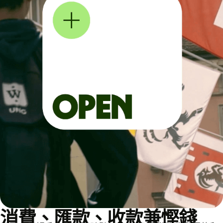
消費、匯款、收款兼慳錢