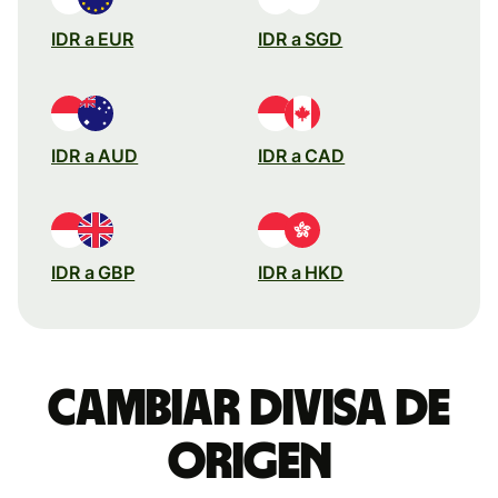
IDR a EUR
IDR a SGD
IDR a AUD
IDR a CAD
IDR a GBP
IDR a HKD
Cambiar divisa de
origen