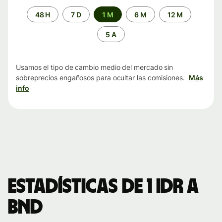
Periodo
48 H
7 D
1 M
6 M
12 M
de
tiempo
5 A
Usamos el tipo de cambio medio del mercado sin
sobreprecios engañosos para ocultar las comisiones.
Más
info
Estadísticas de 1 IDR a
BND