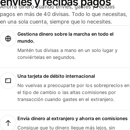
envíes y recibas pagos
Ahorra dinero cuando envíes, gastes y recibas
pagos en más de 40 divisas. Todo lo que necesitas,
en una sola cuenta, siempre que lo necesites.
Gestiona dinero sobre la marcha en todo el
mundo.
Mantén tus divisas a mano en un solo lugar y
conviértelas en segundos.
Una tarjeta de débito internacional
No vuelvas a preocuparte por los sobreprecios en
el tipo de cambio o las altas comisiones por
transacción cuando gastes en el extranjero.
Envía dinero al extranjero y ahorra en comisiones
Consigue que tu dinero llegue más lejos, sin