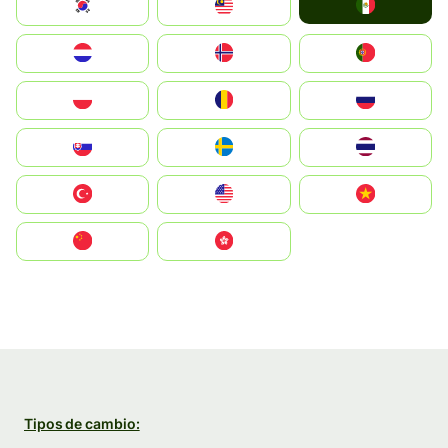
Mexico
South Korea
Malay
Nederland
Norge
Portugal
Polska
România
Россия
Slovensko
Ruoŧŧa
ไทย
Türkiye
United States
Vietnam
中国
中國香港特別行政區
Tipos de cambio: