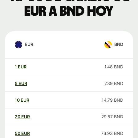
EUR a BND hoy
EUR
BND
1
EUR
1.48
BND
5
EUR
7.39
BND
10
EUR
14.79
BND
20
EUR
29.57
BND
50
EUR
73.93
BND