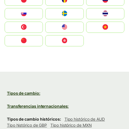
Polska
România
Россия
Slovensko
Ruoŧŧa
ไทย
Türkiye
United States
Vietnam
中国
中國香港特別行政區
Tipos de cambio:
Transferencias internacionales:
Tipos de cambio históricos:
Tipo histórico de AUD
Tipo histórico de GBP
Tipo histórico de MXN