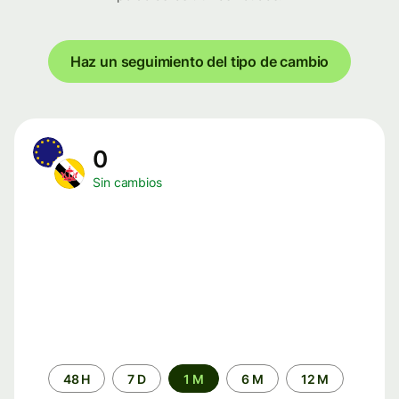
Haz un seguimiento del tipo de cambio
0
Sin cambios
Periodo
48 H
7 D
1 M
6 M
12 M
de