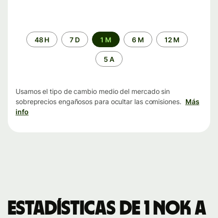
Periodo
48 H
7 D
1 M
6 M
12 M
de
tiempo
5 A
Usamos el tipo de cambio medio del mercado sin
sobreprecios engañosos para ocultar las comisiones.
Más
info
Estadísticas de 1 NOK a