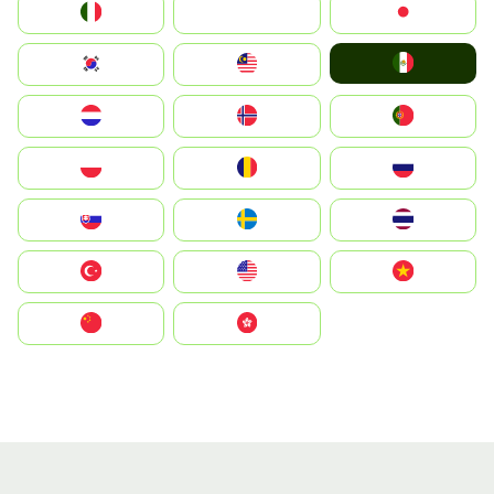
Italia
JA
Japan
Mexico
South Korea
Malay
Nederland
Norge
Portugal
Polska
România
Россия
Slovensko
Ruoŧŧa
ไทย
Türkiye
United States
Vietnam
中国
中國香港特別行政區