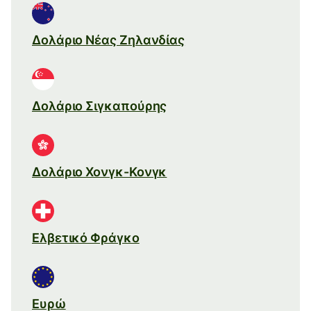
Δολάριο Νέας Ζηλανδίας
Δολάριο Σιγκαπούρης
Δολάριο Χονγκ-Κονγκ
Ελβετικό Φράγκο
Ευρώ