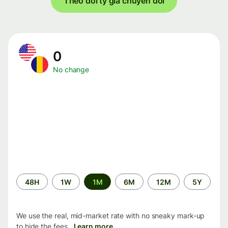
Theo dõi tỷ giá chuyển đổi
0
No change
Time
48H
1W
1M
6M
12M
5Y
period
We use the real, mid-market rate with no sneaky mark-up
to hide the fees.
Learn more