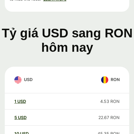
Tỷ giá USD sang RON
hôm nay
USD
RON
1
USD
4.53
RON
5
USD
22.67
RON
10
USD
45.35
RON