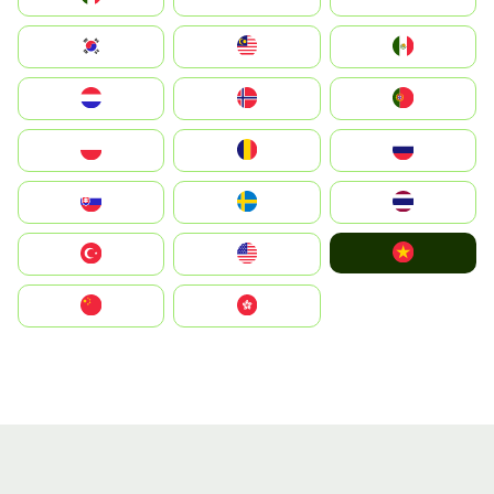
South Korea
Malay
Mexico
Nederland
Norge
Portugal
Polska
România
Россия
Slovensko
Ruoŧŧa
ไทย
Vietnam
Türkiye
United States
中国
中國香港特別行政區