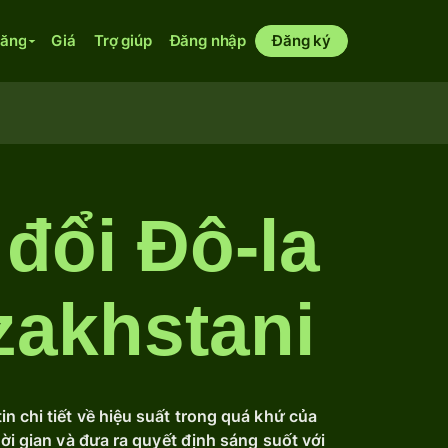
năng
Giá
Trợ giúp
Đăng nhập
Đăng ký
 đổi Đô-la
zakhstani
n chi tiết về hiệu suất trong quá khứ của
hời gian và đưa ra quyết định sáng suốt với