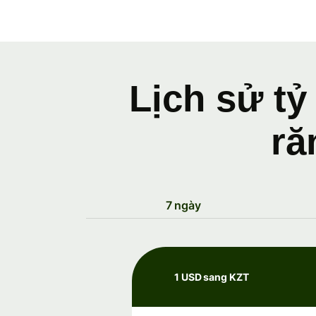
Lịch sử tỷ
ră
7 ngày
1 USD sang KZT