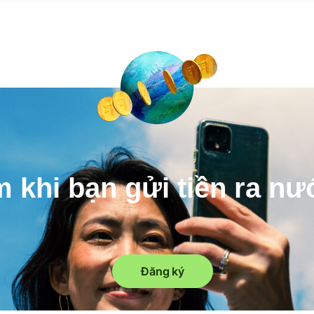
m khi bạn gửi tiền ra n
Đăng ký