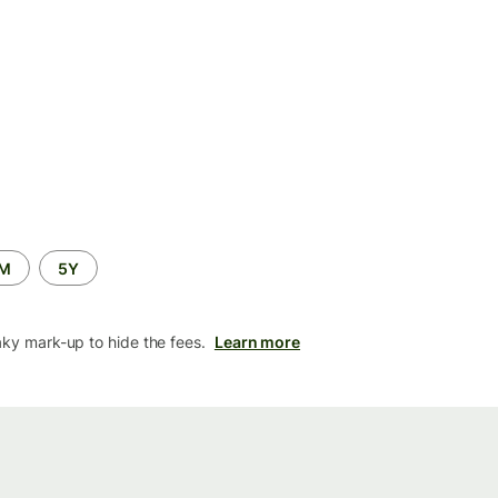
2M
5Y
aky mark-up to hide the fees.
Learn more