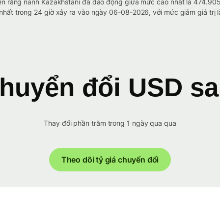
đến răng nanh Kazakhstani đã dao động giữa mức cao nhất là 474.9
hất trong 24 giờ xảy ra vào ngày 06-08-2026, với mức giảm giá trị 
huyển đổi USD s
Thay đổi phần trăm trong 1 ngày qua qua
Theo dõi tỷ giá chuyển đổi