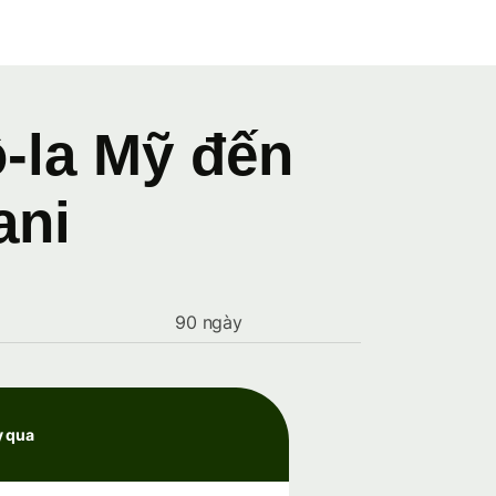
ô-la Mỹ đến
ani
90 ngày
y qua