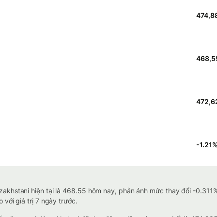
474,8
468,5
472,6
-1.21
akhstani hiện tại là 468.55 hôm nay, phản ánh mức thay đổi -0.311% 
với giá trị 7 ngày trước.