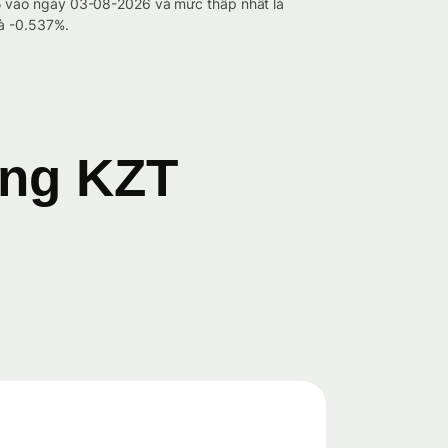
05 vào ngày 03-08-2026 và mức thấp nhất là
là -0.537%.
ang KZT