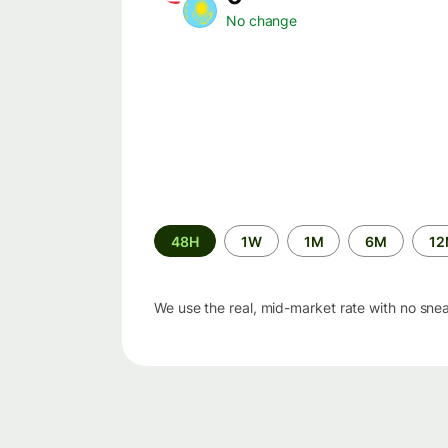
No change
Time
48H
1W
1M
6M
1
period
We use the real, mid-market rate with no sne