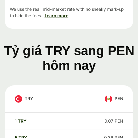
We use the real, mid-market rate with no sneaky mark-up
to hide the fees.
Learn more
Tỷ giá TRY sang PEN
hôm nay
TRY
PEN
1
TRY
0.07
PEN
5
TRY
0.36
PEN