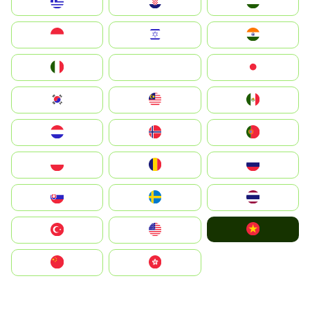
Greece
Hrvatska
Magyarország
Indonesia
Israel
India
Italia
JA
Japan
South Korea
Malay
Mexico
Nederland
Norge
Portugal
Polska
România
Россия
Slovensko
Ruoŧŧa
ไทย
Vietnam
Türkiye
United States
中国
中國香港特別行政區