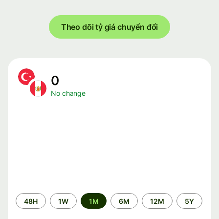
Theo dõi tỷ giá chuyển đổi
0
No change
Time
48H
1W
1M
6M
12M
5Y
period