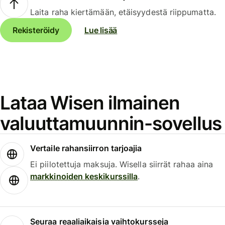
Laita raha kiertämään, etäisyydestä riippumatta.
Rekisteröidy
Lue lisää
Lataa Wisen ilmainen
valuuttamuunnin-sovellus
Vertaile rahansiirron tarjoajia
Ei piilotettuja maksuja. Wisella siirrät rahaa aina
markkinoiden keskikurssilla
.
Seuraa reaaliaikaisia vaihtokursseja