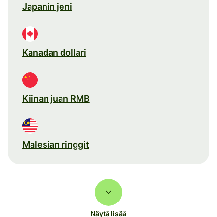
Japanin jeni
Kanadan dollari
Kiinan juan RMB
Malesian ringgit
Näytä lisää