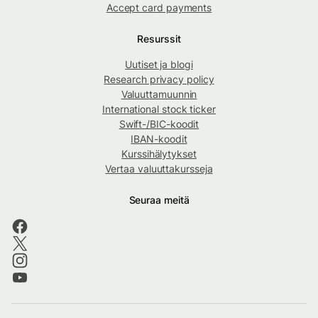
Accept card payments
Resurssit
Uutiset ja blogi
Research privacy policy
Valuuttamuunnin
International stock ticker
Swift-/BIC-koodit
IBAN-koodit
Kurssihälytykset
Vertaa valuuttakursseja
Seuraa meitä