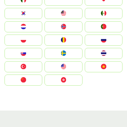
Italia
JA
Japan
South Korea
Malay
Mexico
Nederland
Norge
Portugal
Polska
România
Россия
Slovensko
Ruoŧŧa
ไทย
Türkiye
United States
Vietnam
中国
中國香港特別行政區