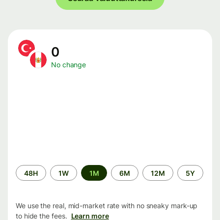
0
No change
Time
48H
1W
1M
6M
12M
5Y
period
We use the real, mid-market rate with no sneaky mark-up
to hide the fees.
Learn more