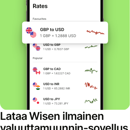
Lataa Wisen ilmainen
valuuttamuunnin-sovellus