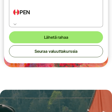
PEN
Lähetä rahaa
Seuraa valuuttakurssia