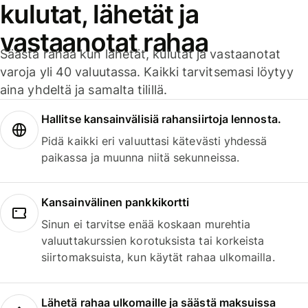
kulutat, lähetät ja
vastaanotat rahaa
Säästä rahaa kun lähetät, kulutat ja vastaanotat
varoja yli 40 valuutassa. Kaikki tarvitsemasi löytyy
aina yhdeltä ja samalta tilillä.
Hallitse kansainvälisiä rahansiirtoja lennosta.
Pidä kaikki eri valuuttasi kätevästi yhdessä
paikassa ja muunna niitä sekunneissa.
Kansainvälinen pankkikortti
Sinun ei tarvitse enää koskaan murehtia
valuuttakurssien korotuksista tai korkeista
siirtomaksuista, kun käytät rahaa ulkomailla.
Lähetä rahaa ulkomaille ja säästä maksuissa