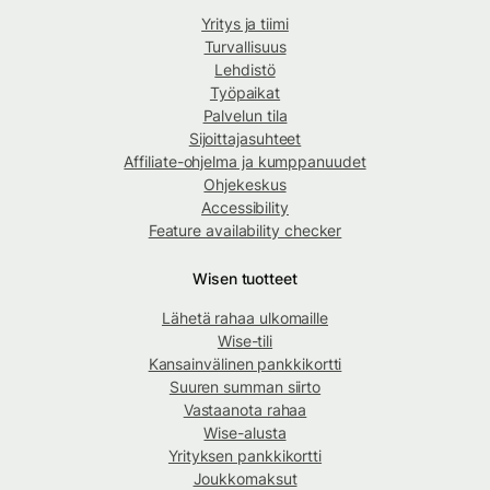
Yritys ja tiimi
Turvallisuus
Lehdistö
Työpaikat
Palvelun tila
Sijoittajasuhteet
Affiliate-ohjelma ja kumppanuudet
Ohjekeskus
Accessibility
Feature availability checker
Wisen tuotteet
Lähetä rahaa ulkomaille
Wise-tili
Kansainvälinen pankkikortti
Suuren summan siirto
Vastaanota rahaa
Wise-alusta
Yrityksen pankkikortti
Joukkomaksut