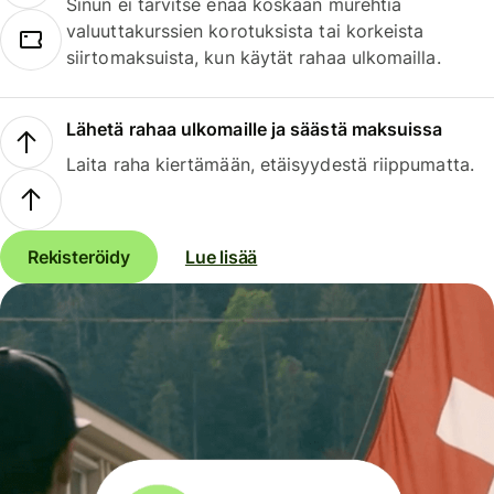
Sinun ei tarvitse enää koskaan murehtia
valuuttakurssien korotuksista tai korkeista
siirtomaksuista, kun käytät rahaa ulkomailla.
Lähetä rahaa ulkomaille ja säästä maksuissa
Laita raha kiertämään, etäisyydestä riippumatta.
Rekisteröidy
Lue lisää