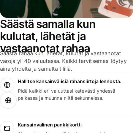
Säästä samalla kun
kulutat, lähetät ja
vastaanotat rahaa
Säästä rahaa kun lähetät, kulutat ja vastaanotat
varoja yli 40 valuutassa. Kaikki tarvitsemasi löytyy
aina yhdeltä ja samalta tilillä.
Hallitse kansainvälisiä rahansiirtoja lennosta.
Pidä kaikki eri valuuttasi kätevästi yhdessä
paikassa ja muunna niitä sekunneissa.
Kansainvälinen pankkikortti