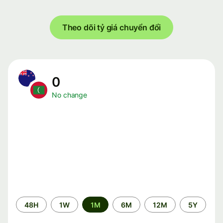
Theo dõi tỷ giá chuyển đổi
0
No change
Time
48H
1W
1M
6M
12M
5Y
period