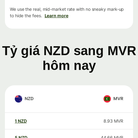
We use the real, mid-market rate with no sneaky mark-up
to hide the fees.
Learn more
Tỷ giá NZD sang MVR
hôm nay
NZD
MVR
1
NZD
8.93
MVR
5
NZD
44.66
MVR