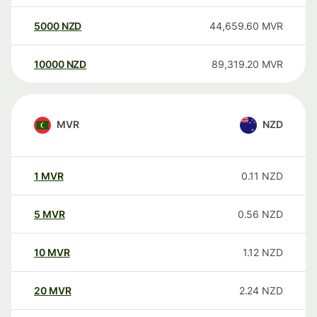
5000
NZD
44,659.60
MVR
10000
NZD
89,319.20
MVR
MVR
NZD
1
MVR
0.11
NZD
5
MVR
0.56
NZD
10
MVR
1.12
NZD
20
MVR
2.24
NZD