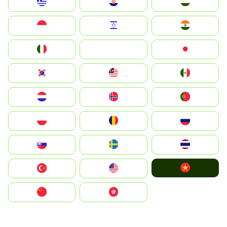
Greece
Hrvatska
Magyarország
Indonesia
Israel
India
Italia
JA
Japan
South Korea
Malay
Mexico
Nederland
Norge
Portugal
Polska
România
Россия
Slovensko
Ruoŧŧa
ไทย
Vietnam
Türkiye
United States
中国
中國香港特別行政區