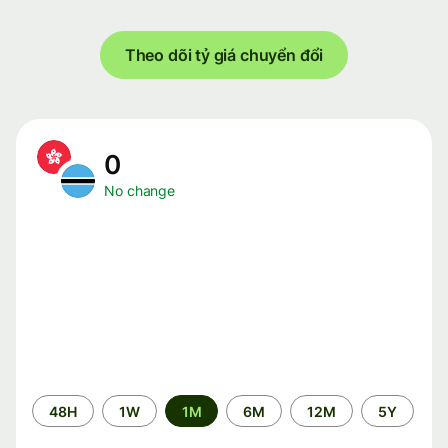
Theo dõi tỷ giá chuyển đổi
0
No change
Time
48H
1W
1M
6M
12M
5Y
period