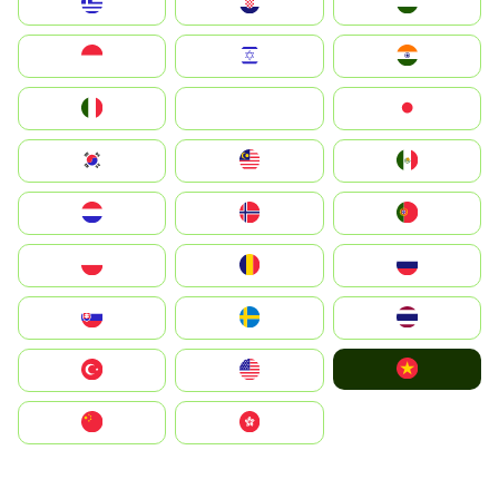
Greece
Hrvatska
Magyarország
Indonesia
Israel
India
Italia
JA
Japan
South Korea
Malay
Mexico
Nederland
Norge
Portugal
Polska
România
Россия
Slovensko
Ruoŧŧa
ไทย
Vietnam
Türkiye
United States
中国
中國香港特別行政區