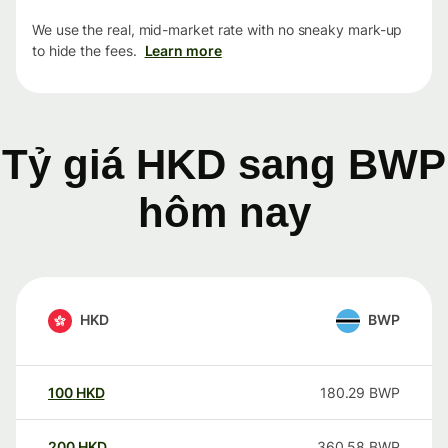
We use the real, mid-market rate with no sneaky mark-up
to hide the fees.
Learn more
Tỷ giá HKD sang BWP
hôm nay
HKD
BWP
100
HKD
180.29
BWP
200
HKD
360.58
BWP