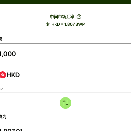
中间市场汇率
$1 HKD = 1.807 BWP
额
HKD
算为