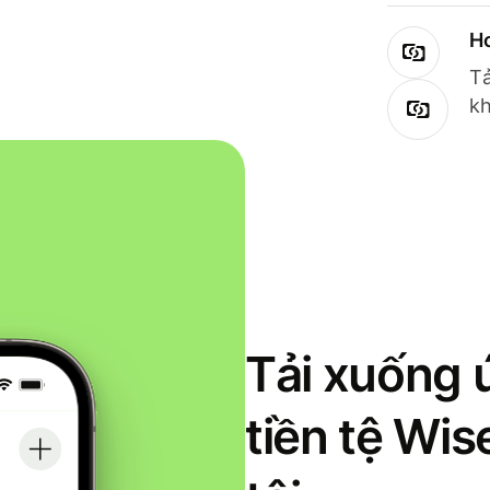
Ho
Tả
kh
Tải xuống 
tiền tệ Wi