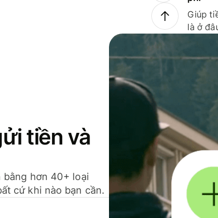
Giúp ti
là ở đâ
gửi tiền và
ền bằng hơn 40+ loại
bất cứ khi nào bạn cần.