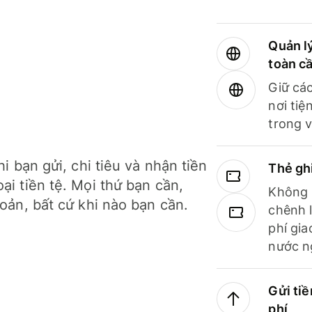
Quản lý
toàn c
Giữ các
nơi tiệ
trong v
hi bạn gửi, chi tiêu và nhận tiền
Thẻ gh
ại tiền tệ. Mọi thứ bạn cần,
Không b
hoản, bất cứ khi nào bạn cần.
chênh l
phí gia
nước n
Gửi tiề
phí