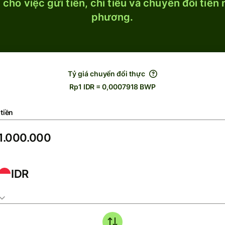
cho việc gửi tiền, chi tiêu và chuyển đổi tiền
phương.
Tỷ giá chuyển đổi thực
Rp1 IDR = 0,0007918 BWP
tiền
IDR