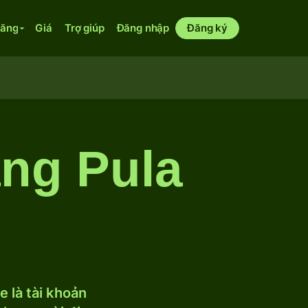
năng
Giá
Trợ giúp
Đăng nhập
Đăng ký
ang Pula
 là tài khoản