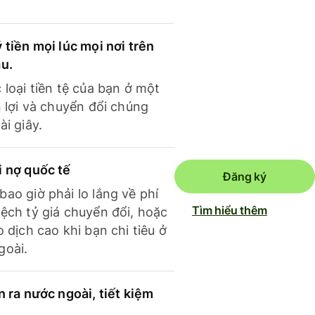
 tiền mọi lúc mọi nơi trên
ầu.
 loại tiền tệ của bạn ở một
n lợi và chuyển đổi chúng
ài giây.
i nợ quốc tế
Đăng ký
ao giờ phải lo lắng về phí
Tìm hiểu thêm
ệch tỷ giá chuyển đổi, hoặc
o dịch cao khi bạn chi tiêu ở
goài.
n ra nước ngoài, tiết kiệm