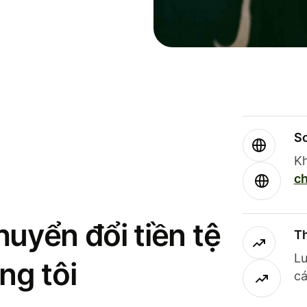
So
Kh
ch
uyển đổi tiền tệ
Th
Lư
ng tôi
cá