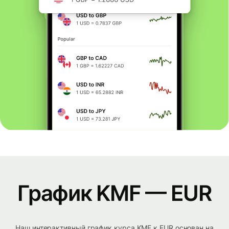
График KMF — EUR
Наш интерактивный график курса KMF к EUR основан на