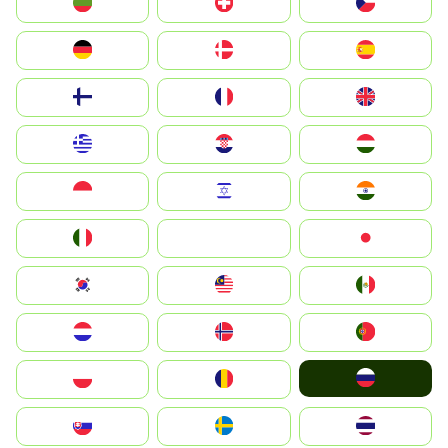
България
Switzerland
Czechia
Deutschland
Denmark
España
Suomi
France
United Kingdom
Greece
Hrvatska
Magyarország
Indonesia
Israel
India
Italia
JA
Japan
South Korea
Malay
Mexico
Nederland
Norge
Portugal
Россия
Polska
România
Slovensko
Ruoŧŧa
ไทย