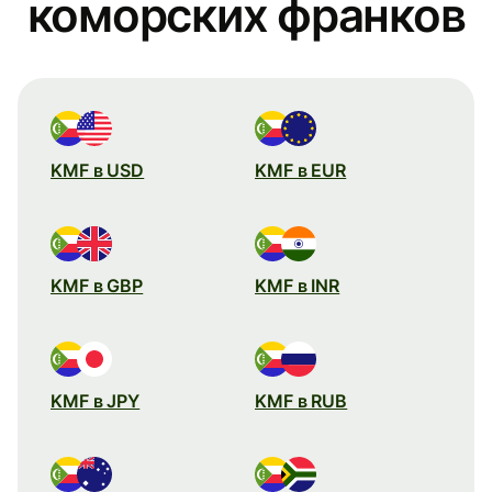
коморских франков
KMF в USD
KMF в EUR
KMF в GBP
KMF в INR
KMF в JPY
KMF в RUB