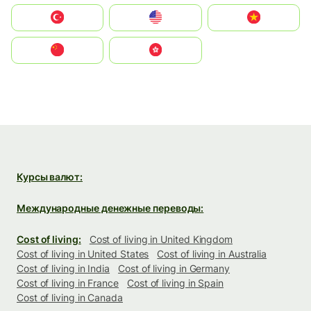
Türkiye
United States
Vietnam
中国
中國香港特別行政區
Курсы валют:
Международные денежные переводы:
Cost of living:
Cost of living in United Kingdom
Cost of living in United States
Cost of living in Australia
Cost of living in India
Cost of living in Germany
Cost of living in France
Cost of living in Spain
Cost of living in Canada