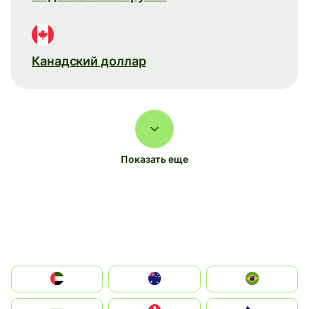
Канадский доллар
Показать еще
الإمارات العربية المتحدة
Australia
Brazil