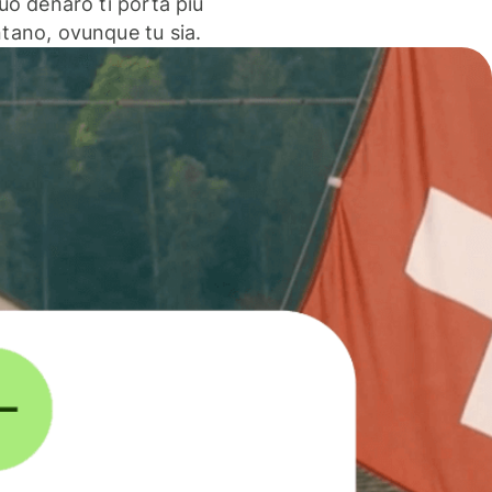
 tuo denaro ti porta più
ntano, ovunque tu sia.