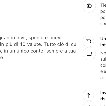
Tie
po
po
se
uando invii, spendi e ricevi
Un
n più di 40 valute. Tutto ciò di cui
in
o, in un unico conto, sempre a tua
No
ne.
su
co
el
all
In
ri