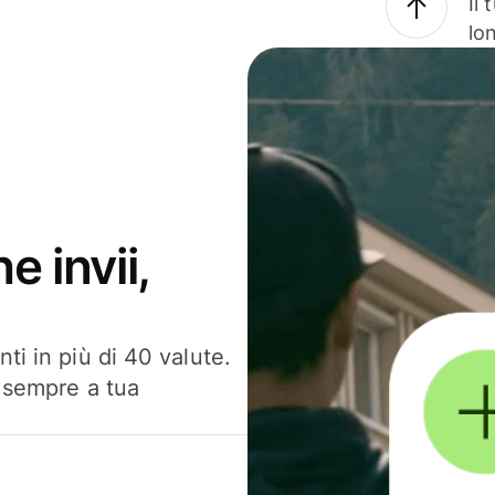
Il
lo
e invii,
ti in più di 40 valute.
, sempre a tua