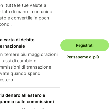
ni tutte le tue valute a
rtata di mano in un unico
sto e convertile in pochi
condi.
a carta di debito
Registrati
ternazionale
n temere più maggiorazioni
Per saperne di più
i tassi di cambio o
mmissioni di transazione
evate quando spendi
'estero.
via denaro all'estero e
sparmia sulle commissioni