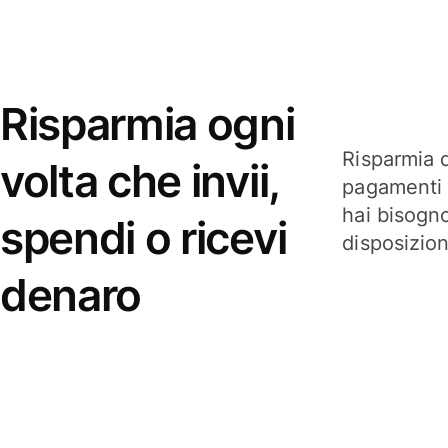
Risparmia ogni
Risparmia q
volta che invii,
pagamenti i
hai bisogn
spendi o ricevi
disposizio
denaro