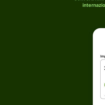
internazi
Im