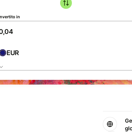
nvertito in
EUR
Ge
gl