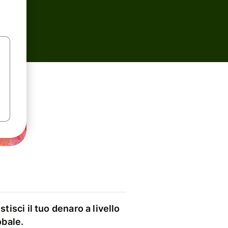
stisci il tuo denaro a livello
obale.