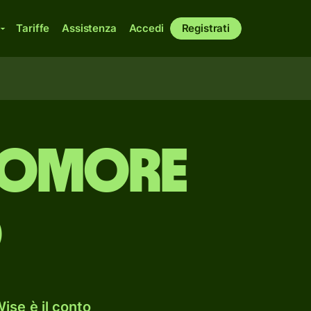
Tariffe
Assistenza
Accedi
Registrati
 Comore
o
ise è il conto