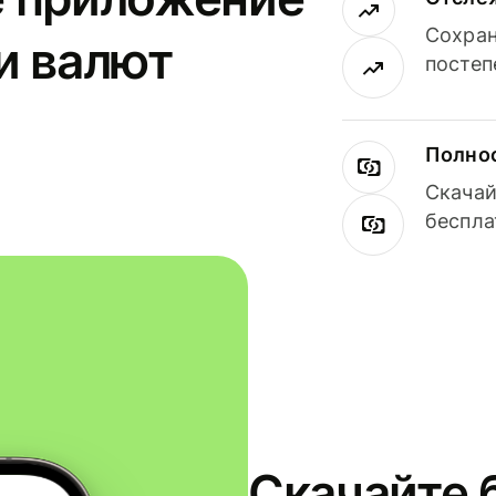
Сохран
и валют
постеп
Полнос
Скачай
беспла
Скачайте 