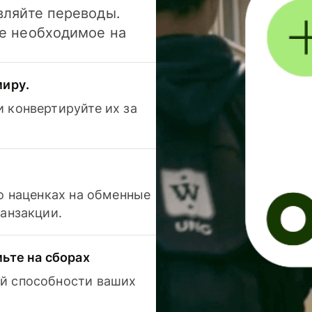
вляйте переводы.
се необходимое на
миру.
 конвертируйте их за
 о наценках на обменные
ранзакции.
мьте на сборах
й способности ваших