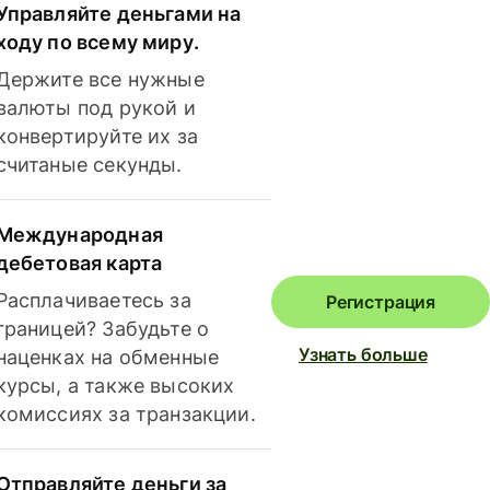
Управляйте деньгами на
ходу по всему миру.
Держите все нужные
валюты под рукой и
конвертируйте их за
считаные секунды.
Международная
дебетовая карта
Расплачиваетесь за
Регистрация
границей? Забудьте о
Узнать больше
наценках на обменные
курсы, а также высоких
комиссиях за транзакции.
Отправляйте деньги за