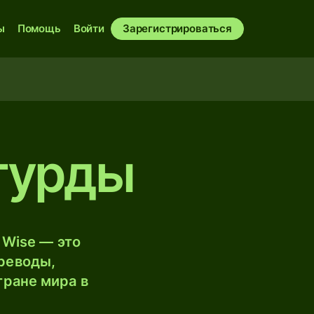
ы
Помощь
Войти
Зарегистрироваться
 гурды
 Wise — это
реводы,
тране мира в