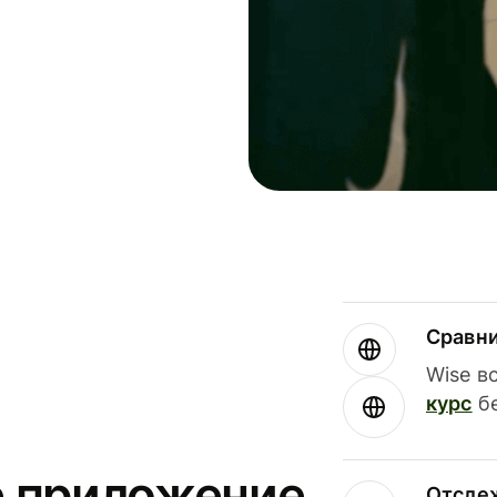
Сравн
Wise в
курс
бе
е приложение
Отсле