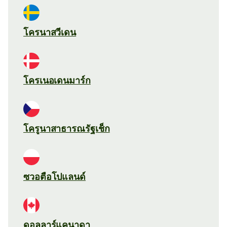
โครนาสวีเดน
โครเนอเดนมาร์ก
โครูนาสาธารณรัฐเช็ก
ซวอตือโปแลนด์
ดอลลาร์แคนาดา