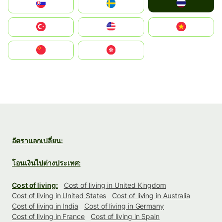
ไทย
Slovensko
Ruoŧŧa
Türkiye
United States
Vietnam
中国
中國香港特別行政區
อัตราแลกเปลี่ยน:
โอนเงินไปต่างประเทศ:
Cost of living:
Cost of living in United Kingdom
Cost of living in United States
Cost of living in Australia
Cost of living in India
Cost of living in Germany
Cost of living in France
Cost of living in Spain