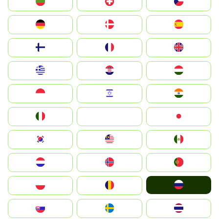
България
Switzerland
Czechia
Deutschland
Denmark
España
Suomi
France
United Kingdom
Greece
Hrvatska
Magyarország
Indonesia
Israel
India
Italia
JA
Japan
South Korea
Malay
Mexico
Nederland
Norge
Portugal
Россия
Polska
România
Slovensko
Ruoŧŧa
ไทย