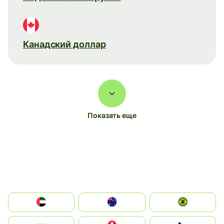
Канадский доллар
Показать еще
الإمارات العربية المتحدة
Australia
Brazil