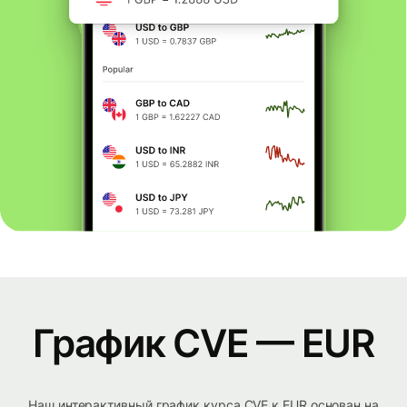
График CVE — EUR
Наш интерактивный график курса CVE к EUR основан на