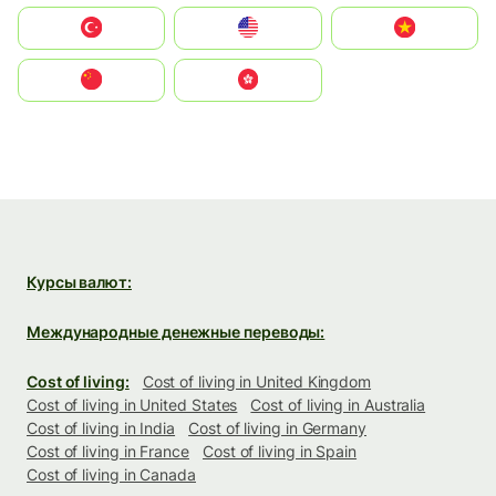
Türkiye
United States
Vietnam
中国
中國香港特別行政區
Курсы валют:
Международные денежные переводы:
Cost of living:
Cost of living in United Kingdom
Cost of living in United States
Cost of living in Australia
Cost of living in India
Cost of living in Germany
Cost of living in France
Cost of living in Spain
Cost of living in Canada