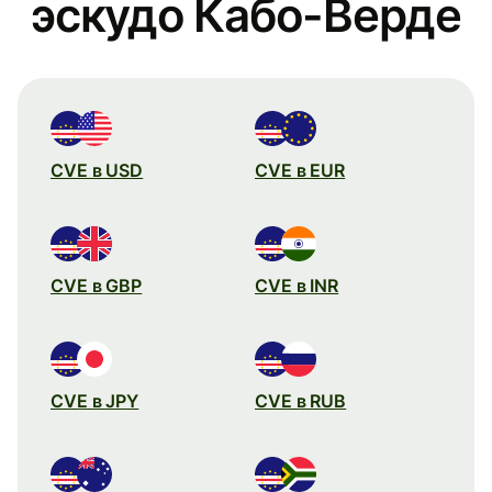
эскудо Кабо-Верде
CVE в USD
CVE в EUR
CVE в GBP
CVE в INR
CVE в JPY
CVE в RUB