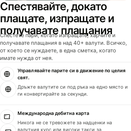
Спестявайте, докато
плащате, изпращате и
получавате плащания
Спестете пари, когато изпращате, харчите и
получавате плащания в над 40+ валути. Всичко,
от което се нуждаете, в една сметка, когато
имате нужда от нея.
Управлявайте парите си в движение по целия
свят.
Дръжте валутите си под ръка на едно място и
ги конвертирайте за секунди.
Международна дебитна карта
Никога не се тревожете за надценки на
валутния курс или високи такси за