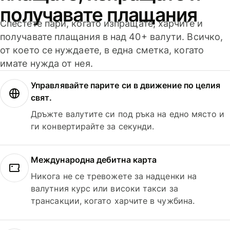
получавате плащания
Спестете пари, когато изпращате, харчите и
получавате плащания в над 40+ валути. Всичко,
от което се нуждаете, в една сметка, когато
имате нужда от нея.
Управлявайте парите си в движение по целия
свят.
Дръжте валутите си под ръка на едно място и
ги конвертирайте за секунди.
Международна дебитна карта
Никога не се тревожете за надценки на
валутния курс или високи такси за
трансакции, когато харчите в чужбина.