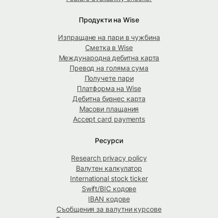
Продукти на Wise
Изпращане на пари в чужбина
Сметка в Wise
Международна дебитна карта
Превод на голяма сума
Получете пари
Платформа на Wise
Дебитна бизнес карта
Масови плащания
Accept card payments
Ресурси
Research privacy policy
Валутен калкулатор
International stock ticker
Swift/BIC кодове
IBAN кодове
Съобщения за валутни курсове