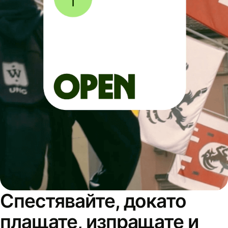
Спестявайте, докато
плащате, изпращате и