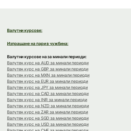
Валутни курсове:
Изпращане на пари в чужбина:
Валутни курсове на за минали периоди:
Валутен курс на AUD за минали периоди
Валутен курс на GBP за минали периоди
Валутен курс на MXN за минали периоди
Валутен курс на EUR за минали периоди
Валутен курс на JPY за минали периоди
Валутен курс на CAD за минали периоди
Валутен курс на INR за минали периоди
Валутен курс на NZD за минали периоди
Валутен курс на ZAR за минали периоди
Валутен курс на SGD за минали периоди
Валутен курс на USD за минали периоди
Валутен курс на CHF за минали периоди