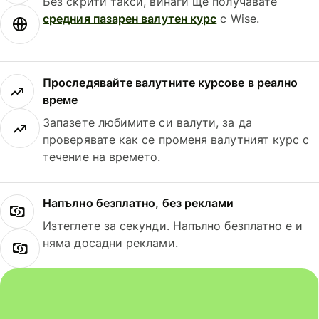
Без скрити такси, винаги ще получавате
средния пазарен валутен курс
с Wise.
Проследявайте валутните курсове в реално
време
Запазете любимите си валути, за да
проверявате как се променя валутният курс с
течение на времето.
Напълно безплатно, без реклами
Изтеглете за секунди. Напълно безплатно е и
няма досадни реклами.