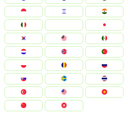
Indonesia
Israel
India
Italia
JA
Japan
South Korea
Malay
Mexico
Nederland
Norge
Portugal
Polska
România
Россия
Slovensko
Ruoŧŧa
ไทย
Türkiye
United States
Vietnam
中国
中國香港特別行政區