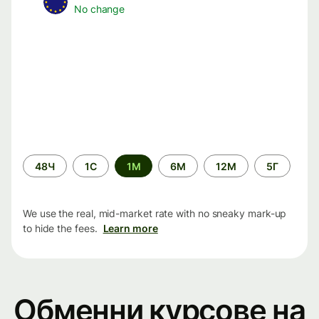
No change
Time
48Ч
1С
1М
6М
12М
5Г
period
We use the real, mid-market rate with no sneaky mark-up
to hide the fees.
Learn more
Обменни курсове на