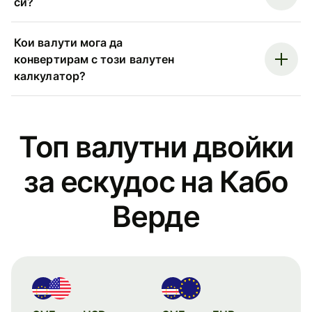
си?
Кои валути мога да
конвертирам с този валутен
калкулатор?
Топ валутни двойки
за ескудос на Кабо
Верде