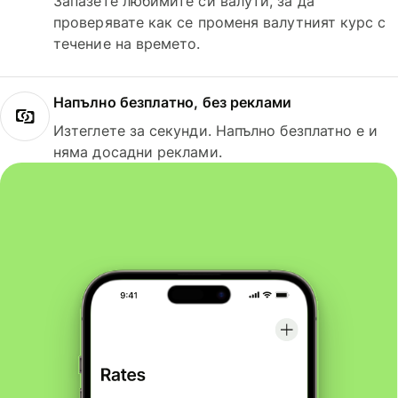
Запазете любимите си валути, за да
проверявате как се променя валутният курс с
течение на времето.
Напълно безплатно, без реклами
Изтеглете за секунди. Напълно безплатно е и
няма досадни реклами.