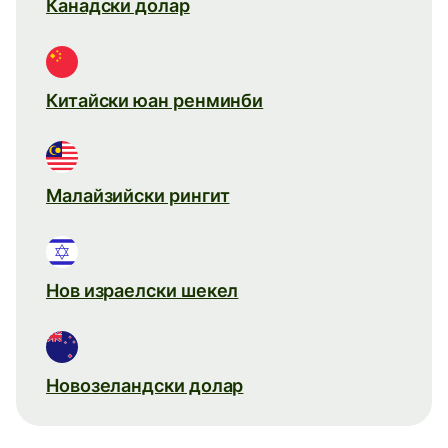
Канадски долар
Китайски юан ренминби
Малайзийски рингит
Нов израелски шекел
Новозеландски долар