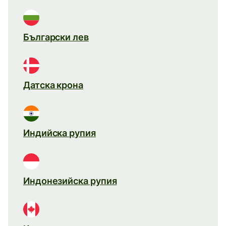
Български лев
Датска крона
Индийска рупия
Индонезийска рупия