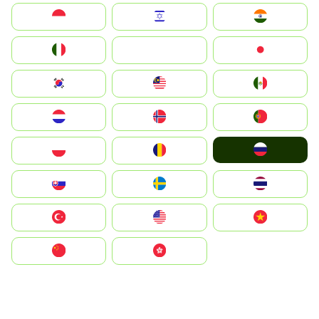
Indonesia
Israel
India
Italia
JA
Japan
South Korea
Malay
Mexico
Nederland
Norge
Portugal
Россия
Polska
România
Slovensko
Ruoŧŧa
ไทย
Türkiye
United States
Vietnam
中国
中國香港特別行政區