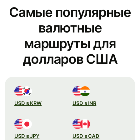
Самые популярные
валютные
маршруты для
долларов США
USD в KRW
USD в INR
USD в JPY
USD в CAD