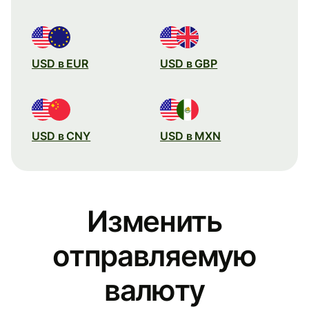
USD в EUR
USD в GBP
USD в CNY
USD в MXN
Изменить
отправляемую
валюту