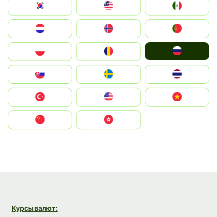
South Korea
Malay
Mexico
Nederland
Norge
Portugal
Россия
Polska
România
Slovensko
Ruoŧŧa
ไทย
Türkiye
United States
Vietnam
中国
中國香港特別行政區
Курсы валют: