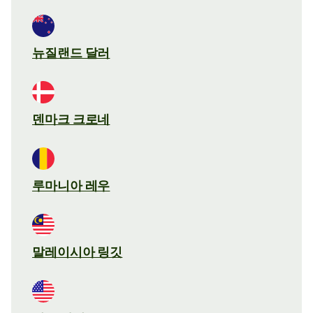
뉴질랜드 달러
덴마크 크로네
루마니아 레우
말레이시아 링깃