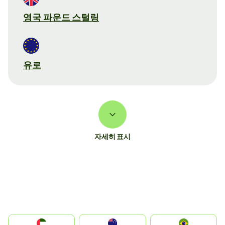
영국 파운드 스털링
유로
자세히 표시
الإمارات العربية المتحدة
Australia
Brazil