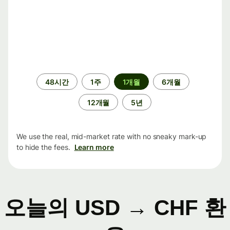
기
48시간
1주
1개월
6개월
간
12개월
5년
We use the real, mid-market rate with no sneaky mark-up
to hide the fees.
Learn more
오늘의 USD → CHF 환