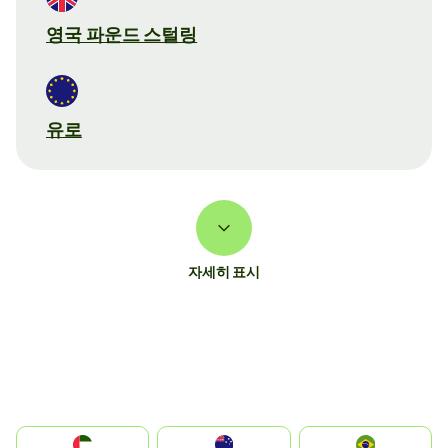
영국 파운드 스털링
유로
자세히 표시
الإمارات العربية المتحدة
Australia
Brazil