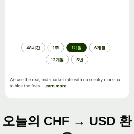
기
48시간
1주
1개월
6개월
간
12개월
5년
We use the real, mid-market rate with no sneaky mark-up
to hide the fees.
Learn more
오늘의 CHF → USD 환