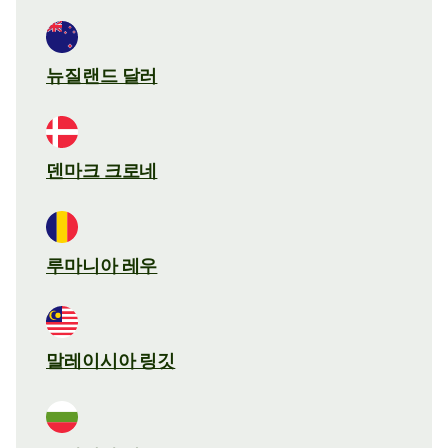
뉴질랜드 달러
덴마크 크로네
루마니아 레우
말레이시아 링깃