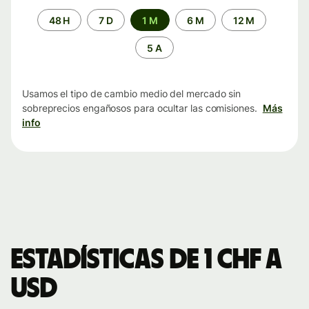
Periodo
48 H
7 D
1 M
6 M
12 M
de
tiempo
5 A
Usamos el tipo de cambio medio del mercado sin
sobreprecios engañosos para ocultar las comisiones.
Más
info
Estadísticas de 1 CHF a
USD