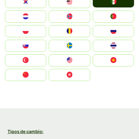
Mexico
South Korea
Malay
Nederland
Norge
Portugal
Polska
România
Россия
Slovensko
Ruoŧŧa
ไทย
Türkiye
United States
Vietnam
中国
中國香港特別行政區
Tipos de cambio: