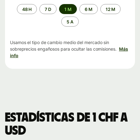
Periodo
48 H
7 D
1 M
6 M
12 M
de
tiempo
5 A
Usamos el tipo de cambio medio del mercado sin
sobreprecios engañosos para ocultar las comisiones.
Más
info
Estadísticas de 1 CHF a
USD