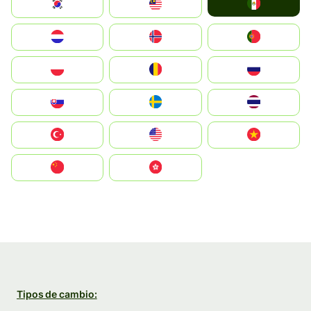
Mexico
South Korea
Malay
Nederland
Norge
Portugal
Polska
România
Россия
Slovensko
Ruoŧŧa
ไทย
Türkiye
United States
Vietnam
中国
中國香港特別行政區
Tipos de cambio: