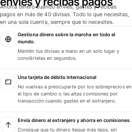
envíes y recibas pagos
Ahorra dinero cuando envíes, gastes y recibas
pagos en más de 40 divisas. Todo lo que necesitas,
en una sola cuenta, siempre que lo necesites.
Gestiona dinero sobre la marcha en todo el
mundo.
Mantén tus divisas a mano en un solo lugar y
conviértelas en segundos.
Una tarjeta de débito internacional
No vuelvas a preocuparte por los sobreprecios en
el tipo de cambio o las altas comisiones por
transacción cuando gastes en el extranjero.
Envía dinero al extranjero y ahorra en comisiones
Consigue que tu dinero llegue más lejos, sin